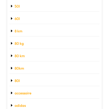
50l
60l
8 km
80 kg
80 km
80km
80l
accessoire
adidas