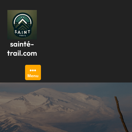
Passer
au
contenu
sainté-
trail.com
Menu