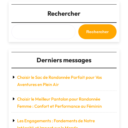
Cuir
:
Rechercher
L’Accessoire
Indispensable
pour
Rechercher
l’Aventurier
Élégant"
Derniers messages
Choisir le Sac de Randonnée Parfait pour Vos
Aventures en Plein Air
Choisir le Meilleur Pantalon pour Randonnée
Femme : Confort et Performance au Féminin
Les Engagements : Fondements de Notre
Intégrité et Impact sur le Monde