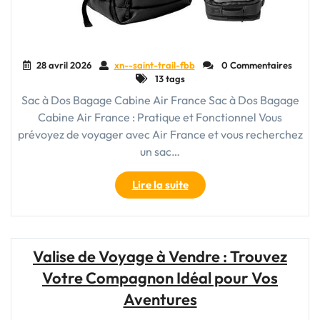
28 avril 2026
xn--saint-trail-fbb
0 Commentaires
13 tags
Sac à Dos Bagage Cabine Air France Sac à Dos Bagage
Cabine Air France : Pratique et Fonctionnel Vous
prévoyez de voyager avec Air France et vous recherchez
un sac…
"Guide
Lire la suite
du
Sac
à
Dos
Valise de Voyage à Vendre : Trouvez
Bagage
Votre Compagnon Idéal pour Vos
Cabine
Air
Aventures
France