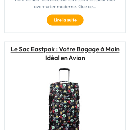
aventurier moderne. Que ce…
"Choisir
Lire la suite
le
Meilleur
Sac
de
Le Sac Eastpak : Votre Bagage à Main
Voyage
Idéal en Avion
pour
Homme
:
Guide
d’Achat
et
Recommandations"