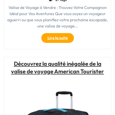
Valise de Voyage à Vendre : Trouvez Votre Compagnon
Idéal pour Vos Aventures Que vous soyez un voyageur
aguerri ou que vous planifiez votre prochaine escapade,
une valise de voyage…
"Valise
Lire la suite
de
Voyage
à
Vendre
Découvrez la qualité inégalée de la
:
valise de voyage American Tourister
Trouvez
Votre
Compagnon
Idéal
pour
Vos
Aventures"