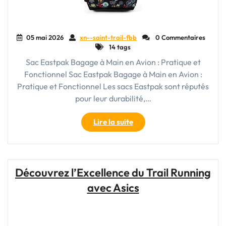
05 mai 2026
xn--saint-trail-fbb
0 Commentaires
14 tags
Sac Eastpak Bagage à Main en Avion : Pratique et
Fonctionnel Sac Eastpak Bagage à Main en Avion :
Pratique et Fonctionnel Les sacs Eastpak sont réputés
pour leur durabilité,…
"Le
Lire la suite
Sac
Eastpak
:
Votre
Découvrez l’Excellence du Trail Running
Bagage
avec Asics
à
Main
Idéal
en