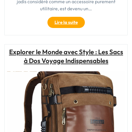
jadis considéré comme un accessoire purement
utilitaire, est devenu un…
"Sac
Lire la suite
Voyage
:
Trouvez
Votre
Explorer le Monde avec Style : Les Sacs
Compagnon
à Dos Voyage Indispensables
Idéal
pour
Explorer
le
Monde"