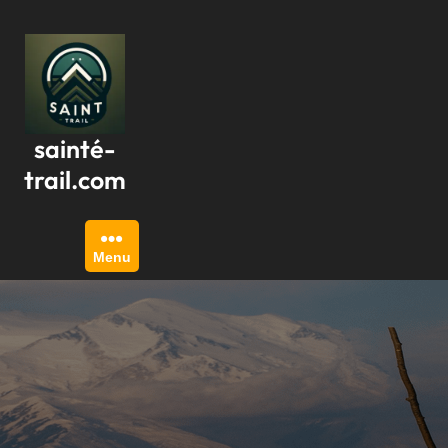
Passer
au
contenu
sainté-
trail.com
Menu