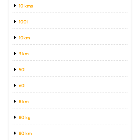
10 kms
100l
10km
3 km
50l
60l
8 km
80 kg
80 km