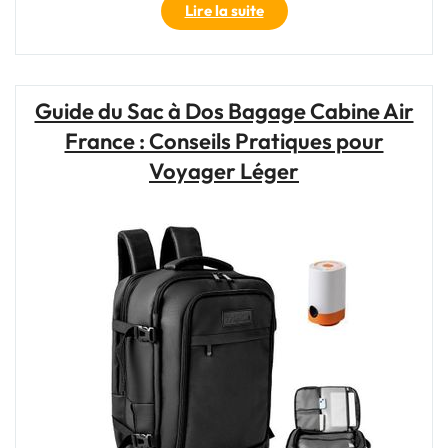
"Découvrez
Lire la suite
l’Excellence
du
Trail
Running
Guide du Sac à Dos Bagage Cabine Air
avec
France : Conseils Pratiques pour
Asics"
Voyager Léger