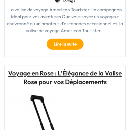
16 tags
La valise de voyage American Tourister : le compagnon
idéal pour vos aventures Que vous soyez un voyageur
chevronné ou un amateur d'escapades occasionnelles, la
valise de voyage American Tourister…
"Découvrez
Lire la suite
la
qualité
inégalée
de
Voyage en Rose : L’Élégance de la Valise
la
Rose pour vos Déplacements
valise
de
voyage
American
Tourister"