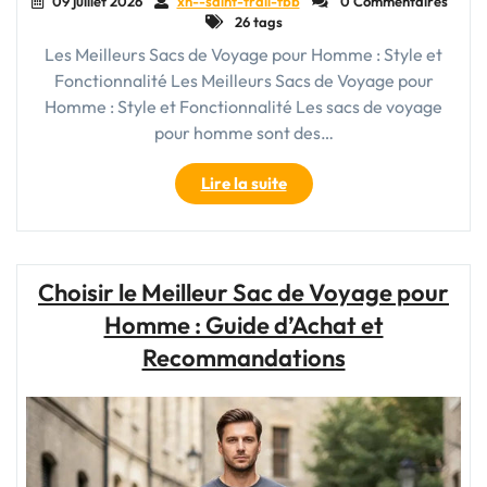
09 juillet 2026
xn--saint-trail-fbb
0 Commentaires
26 tags
Les Meilleurs Sacs de Voyage pour Homme : Style et
Fonctionnalité Les Meilleurs Sacs de Voyage pour
Homme : Style et Fonctionnalité Les sacs de voyage
pour homme sont des…
"Guide
Lire la suite
d’Achat
:
Les
Meilleurs
Choisir le Meilleur Sac de Voyage pour
Sacs
Homme : Guide d’Achat et
de
Voyage
Recommandations
pour
Homme
en
2021"