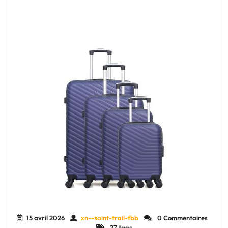
:
Conseils
Pratiques
pour
Voyager
Léger"
15 avril 2026
xn--saint-trail-fbb
0 Commentaires
27 tags