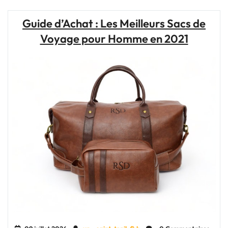
avec
Style
Guide d’Achat : Les Meilleurs Sacs de
:
Voyage pour Homme en 2021
Les
Sacs
à
Dos
Voyage
Indispensables"