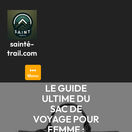
Passer
au
contenu
sainté-
trail.com
Menu
LE GUIDE
ULTIME DU
SAC DE
VOYAGE POUR
FEMME :