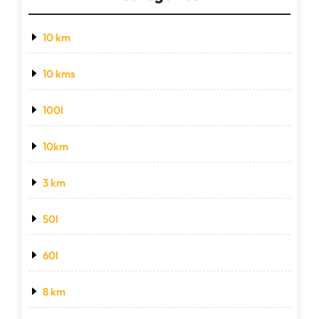
10 km
10 kms
100l
10km
3 km
50l
60l
8 km