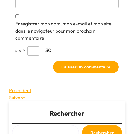
Enregistrer mon nom, mon e-mail et mon site
dans le navigateur pour mon prochain
commentaire.
six
×
=
30
Navigation
Article
Précédent
précédent
Article
Suivant
de
suivant
l’article
Rechercher
Rechercher