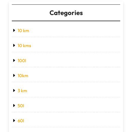
Categories
10 km
10 kms
100l
10km
3 km
50l
60l