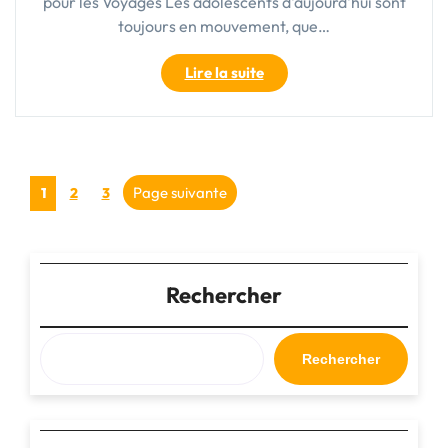
pour les Voyages Les adolescents d'aujourd'hui sont
Rose"
toujours en mouvement, que…
"Valise
Lire la suite
Cabine
pour
Ado
:
Pagination
Le
Page
Page
Page
Page suivante
1
2
3
Compagnon
des
Idéal
des
publications
Voyages
Rechercher
en
Toute
Liberté"
Rechercher