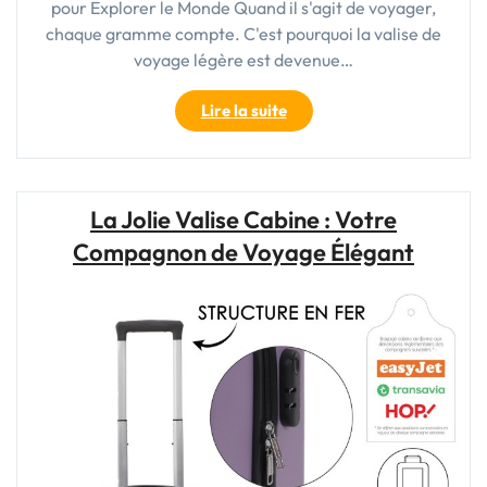
pour Explorer le Monde Quand il s'agit de voyager,
chaque gramme compte. C'est pourquoi la valise de
voyage légère est devenue…
"Voyagez
Lire la suite
en
Toute
Légèreté
avec
La Jolie Valise Cabine : Votre
la
Compagnon de Voyage Élégant
Valise
de
Voyage
Légère
:
Votre
Compagnon
Idéal
pour
Explorer