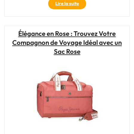
"Guide
Lire la suite
Pratique
de
la
Valise
Élégance en Rose : Trouvez Votre
Cabine
Compagnon de Voyage Idéal avec un
aux
Dimensions
Sac Rose
Standard
de
55
x
40
x
20
cm"