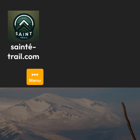
Passer
au
contenu
sainté-
trail.com
Menu