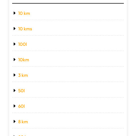
10 km
10 kms
100l
10km
3 km
50l
60l
8 km