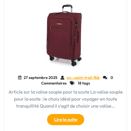
Indispensable
pour
Vos
Aventures"
27 septembre 2025
xn--saint-trail-fbb
0
Commentaires
18 tags
Article sur la valise souple pour la soute La valise souple
pour la soute : le choix idéal pour voyager en toute
tranquillité Quand il s'agit de choisir une valise…
"Choisir
Lire la suite
la