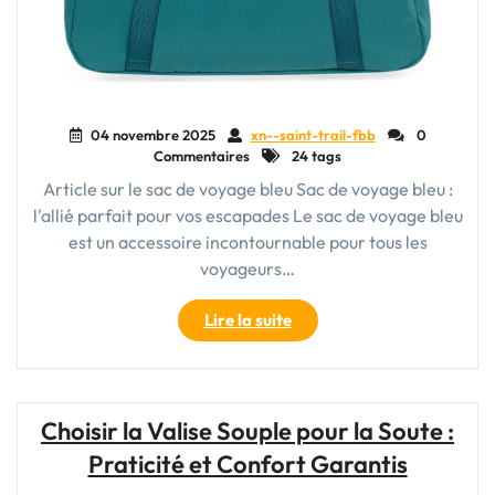
04 novembre 2025
xn--saint-trail-fbb
0
Commentaires
24 tags
Article sur le sac de voyage bleu Sac de voyage bleu :
l'allié parfait pour vos escapades Le sac de voyage bleu
est un accessoire incontournable pour tous les
voyageurs…
"Élégance
Lire la suite
en
Bleu
:
Le
Choisir la Valise Souple pour la Soute :
Sac
Praticité et Confort Garantis
de
Voyage