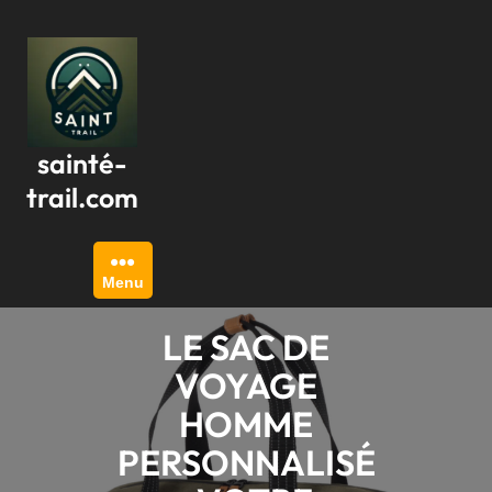
Passer
au
contenu
sainté-
trail.com
Menu
LE SAC DE
VOYAGE
HOMME
PERSONNALISÉ