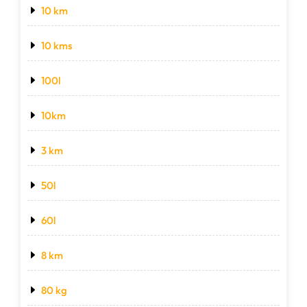
10 km
10 kms
100l
10km
3 km
50l
60l
8 km
80 kg