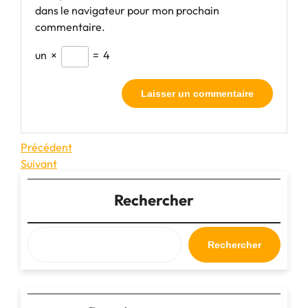
dans le navigateur pour mon prochain
commentaire.
un
×
=
4
Navigation
Article
Précédent
précédent
Article
Suivant
de
suivant
l’article
Rechercher
Rechercher