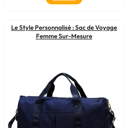
Sac
de
Voyage
Homme
Le Style Personnalisé : Sac de Voyage
Personnalisé
Femme Sur-Mesure
:
Votre
Compagnon
de
Route
Unique"