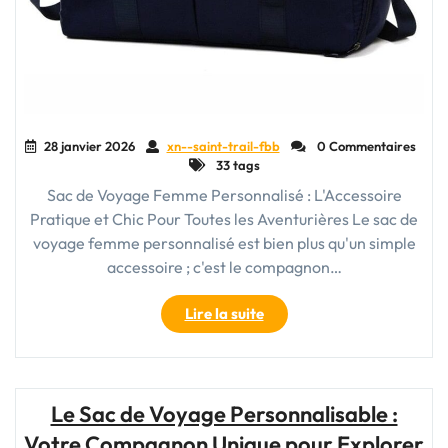
28 janvier 2026
xn--saint-trail-fbb
0 Commentaires
33 tags
Sac de Voyage Femme Personnalisé : L'Accessoire
Pratique et Chic Pour Toutes les Aventurières Le sac de
voyage femme personnalisé est bien plus qu'un simple
accessoire ; c'est le compagnon…
"Le
Lire la suite
Style
Personnalisé
:
Sac
Le Sac de Voyage Personnalisable :
de
Votre Compagnon Unique pour Explorer
Voyage