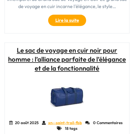
de voyage en cuir incarne l'élégance, le style…
"Élégance
Lire la suite
et
Fonctionnalité
:
Le
Le sac de voyage en cuir noir pour
Grand
homme : l’alliance parfaite de l’élégance
Sac
de
et de la fonctionnalité
Voyage
en
Cuir,
Compagnon
de
Voyage
Indispensable"
20 août 2025
xn--saint-trail-fbb
0 Commentaires
18 tags