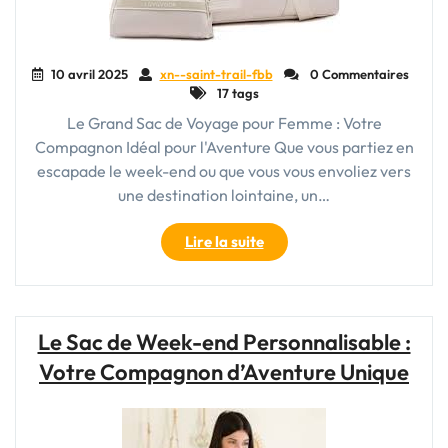
la
fonctionnalité"
10 avril 2025
xn--saint-trail-fbb
0 Commentaires
17 tags
Le Grand Sac de Voyage pour Femme : Votre
Compagnon Idéal pour l'Aventure Que vous partiez en
escapade le week-end ou que vous vous envoliez vers
une destination lointaine, un…
"Le
Lire la suite
Grand
Sac
de
Voyage
Le Sac de Week-end Personnalisable :
Indispensable
Votre Compagnon d’Aventure Unique
pour
la
Femme
Aventureuse"