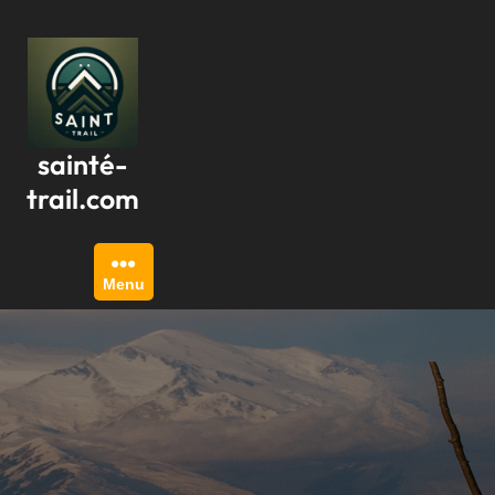
Passer
au
contenu
sainté-
trail.com
Menu