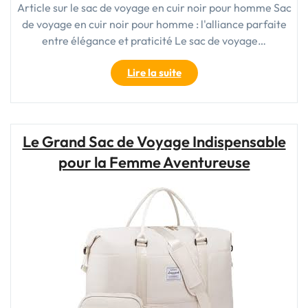
Article sur le sac de voyage en cuir noir pour homme Sac
de voyage en cuir noir pour homme : l'alliance parfaite
entre élégance et praticité Le sac de voyage…
"Le
Lire la suite
sac
de
voyage
en
Le Grand Sac de Voyage Indispensable
cuir
pour la Femme Aventureuse
noir
pour
homme
:
l’alliance
parfaite
de
l’élégance
et
de