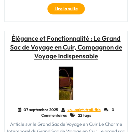
"Le
Lire la suite
Sac
de
Voyage
Personnalisable
Élégance et Fonctionnalité : Le Grand
:
Sac de Voyage en Cuir, Compagnon de
Votre
Compagnon
Voyage Indispensable
Unique
pour
Explorer
le
Monde"
07 septembre 2025
xn--saint-trail-fbb
0
Commentaires
22 tags
Article sur le Grand Sac de Voyage en Cuir Le Charme
Intemporel du Grand Sac de Voyage en Cuir Le grand sac