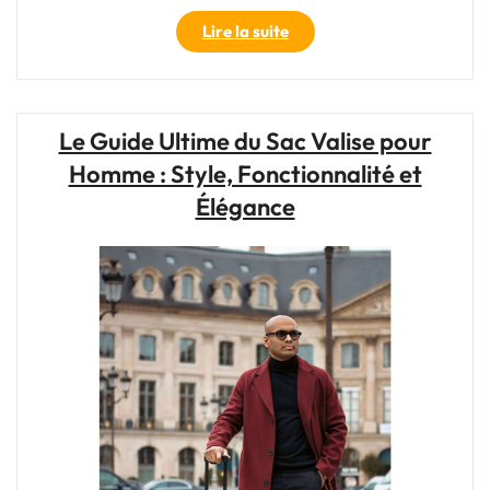
"Découvrez
Lire la suite
le
sac
de
voyage
Le Guide Ultime du Sac Valise pour
Snowball
Homme : Style, Fonctionnalité et
:
Votre
Élégance
compagnon
idéal
pour
explorer
le
monde"