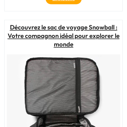
Sac
de
Voyage
Homme
Découvrez le sac de voyage Snowball :
Personnalisé
Votre compagnon idéal pour explorer le
:
Votre
monde
Compagnon
de
Route
Unique"