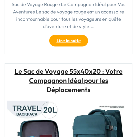
Sac de Voyage Rouge : Le Compagnon Idéal pour Vos
Aventures Le sac de voyage rouge est un accessoire
incontournable pour tous les voyageurs en quête
d'aventure et de style.…
"Le
Lire la suite
Sac
de
Voyage
Rouge
Le Sac de Voyage 55x40x20 : Votre
:
Compagnon Idéal pour les
Votre
Compagnon
Déplacements
Stylé
pour
l’Aventure"