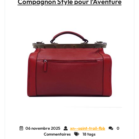
Compagnon Stylé pour l’Aventure
Compagnons
Indispensables
pour
Explorer
le
Monde"
06 novembre 2025
xn--saint-trail-fbb
0
Commentaires
18 tags