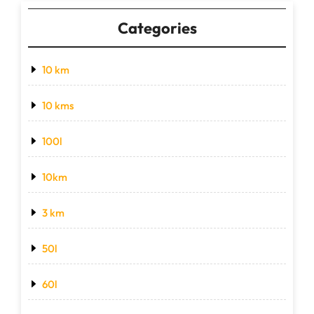
Categories
10 km
10 kms
100l
10km
3 km
50l
60l