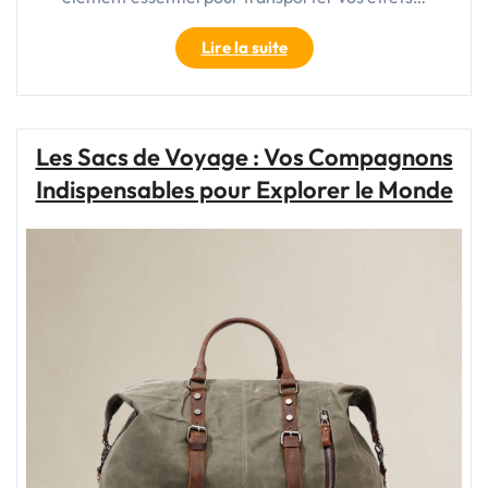
"Guide
Lire la suite
d’achat
:
Comment
choisir
Les Sacs de Voyage : Vos Compagnons
la
Indispensables pour Explorer le Monde
meilleure
valise
de
voyage
pour
vos
aventures"