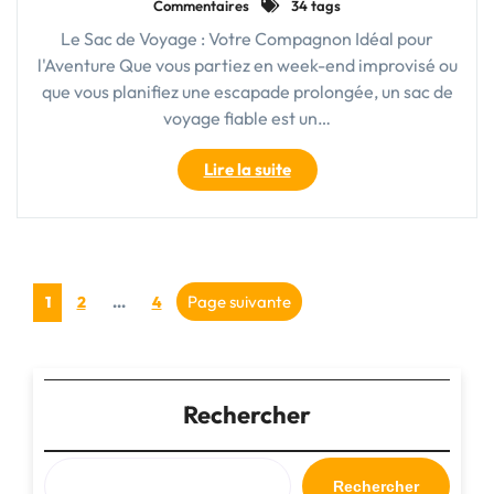
Commentaires
34 tags
Le Sac de Voyage : Votre Compagnon Idéal pour
l'Aventure Que vous partiez en week-end improvisé ou
que vous planifiez une escapade prolongée, un sac de
voyage fiable est un…
"Le
Lire la suite
Sac
de
Voyage
:
Pagination
Votre
Page
Page
Page
Page suivante
1
2
…
4
Compagnon
des
Indispensable
pour
publications
Toutes
Rechercher
Vos
Aventures"
Rechercher