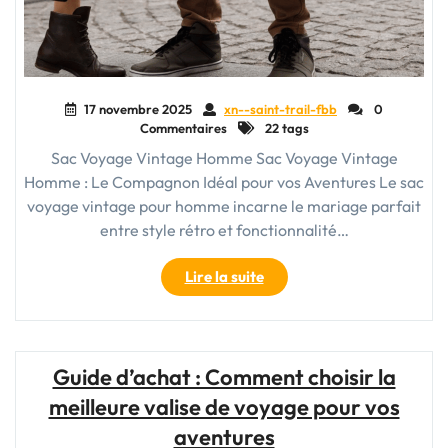
17 novembre 2025
xn--saint-trail-fbb
0
Commentaires
22 tags
Sac Voyage Vintage Homme Sac Voyage Vintage
Homme : Le Compagnon Idéal pour vos Aventures Le sac
voyage vintage pour homme incarne le mariage parfait
entre style rétro et fonctionnalité…
"Sac
Lire la suite
Voyage
Vintage
Homme
:
Guide d’achat : Comment choisir la
L’Élégance
meilleure valise de voyage pour vos
intemporelle
pour
aventures