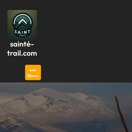
Passer
au
contenu
sainté-
trail.com
Menu