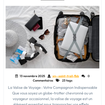
vos
aventures"
13 novembre 2025
xn--saint-trail-fbb
0
Commentaires
23 tags
La Valise de Voyage : Votre Compagnon Indispensable
Que vous soyez un globe-trotter chevronné ou un
voyageur occasionnel, la valise de voyage est un
élément essentiel pour transporter vos effets…