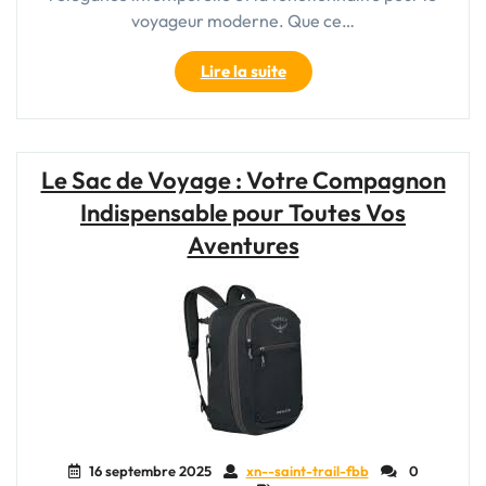
voyageur moderne. Que ce…
"Élégance
Lire la suite
intemporelle
:
Le
sac
Le Sac de Voyage : Votre Compagnon
de
Indispensable pour Toutes Vos
voyage
en
Aventures
cuir
noir,
compagnon
idéal
du
voyageur
moderne"
16 septembre 2025
xn--saint-trail-fbb
0