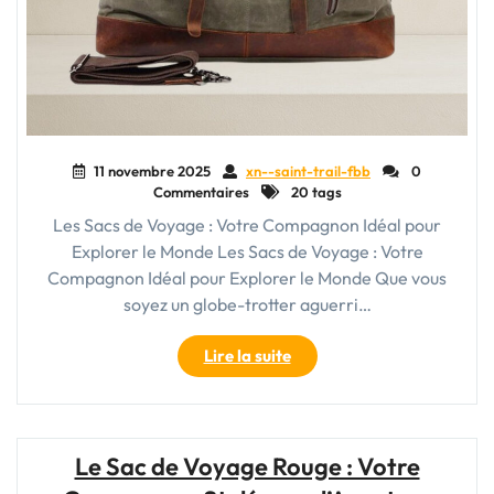
11 novembre 2025
xn--saint-trail-fbb
0
Commentaires
20 tags
Les Sacs de Voyage : Votre Compagnon Idéal pour
Explorer le Monde Les Sacs de Voyage : Votre
Compagnon Idéal pour Explorer le Monde Que vous
soyez un globe-trotter aguerri…
"Les
Lire la suite
Sacs
de
Voyage
:
Le Sac de Voyage Rouge : Votre
Vos