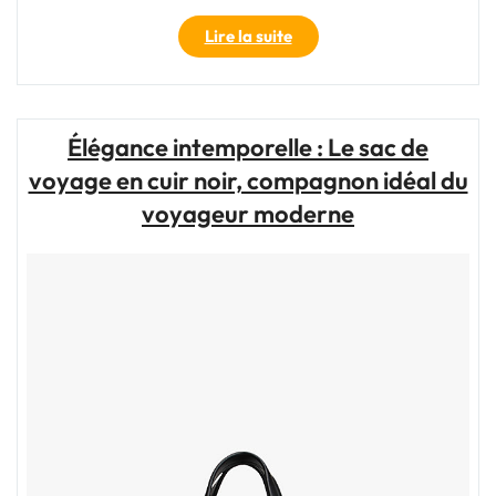
"Le
Lire la suite
Sac
de
Voyage
55x40x20
Élégance intemporelle : Le sac de
:
voyage en cuir noir, compagnon idéal du
Votre
Compagnon
voyageur moderne
Idéal
pour
les
Déplacements"