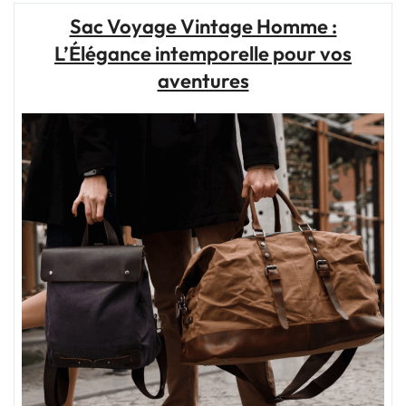
Sac
Sac Voyage Vintage Homme :
Valise
L’Élégance intemporelle pour vos
pour
Homme
aventures
:
Style,
Fonctionnalité
et
Élégance"