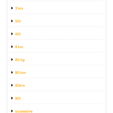
3 km
50l
60l
8 km
80 kg
80 km
80km
80l
accessoire