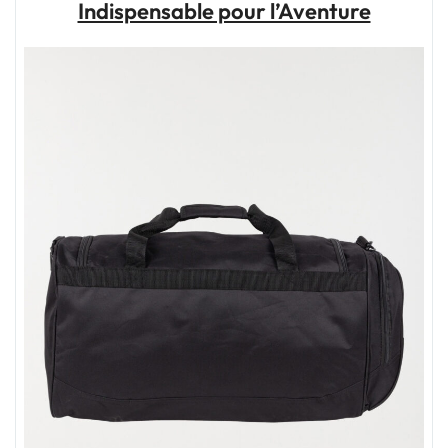
Indispensable pour l’Aventure
meilleure
valise
de
voyage
pour
vos
aventures"