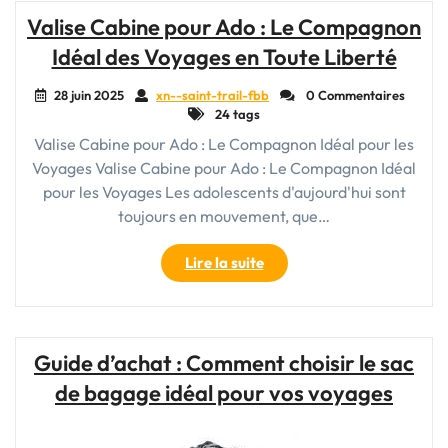
Valise
Valise Cabine pour Ado : Le Compagnon
Femme
Idéal des Voyages en Toute Liberté
:
L’Accessoire
28 juin 2025
xn--saint-trail-fbb
0 Commentaires
Indispensable
24 tags
pour
Valise Cabine pour Ado : Le Compagnon Idéal pour les
Voyager
Voyages Valise Cabine pour Ado : Le Compagnon Idéal
avec
Style"
pour les Voyages Les adolescents d'aujourd'hui sont
toujours en mouvement, que…
"Valise
Lire la suite
Cabine
pour
Ado
:
Guide d’achat : Comment choisir le sac
Le
de bagage idéal pour vos voyages
Compagnon
Idéal
des