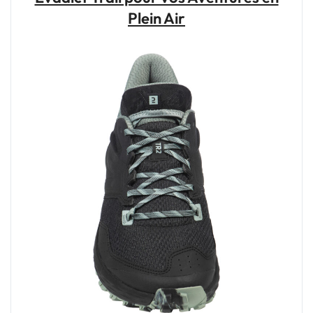
Votre
Plein Air
Compagnon
de
Route
Unique"