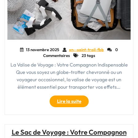
Déplacements"
13 novembre 2025
xn--saint-trail-fbb
0
Commentaires
23 tags
La Valise de Voyage : Votre Compagnon Indispensable
Que vous soyez un globe-trotter chevronné ou un
voyageur occasionnel, la valise de voyage est un
élément essentiel pour transporter vos effets…
"Guide
Lire la suite
d’achat
:
Comment
choisir
Le Sac de Voyage : Votre Compagnon
la