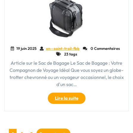
Voyages
en
Toute
Liberté"
19 juin 2025
xn--saint-trail-fbb
0 Commentaires
23 tags
Article sur le Sac de Bagage Le Sac de Bagage : Votre
Compagnon de Voyage Idéal Que vous soyez un globe-
trotter chevronné ou un voyageur occasionnel, le choix
d'un sac…
"Guide
Lire la suite
d’achat
:
Comment
choisir
le
Page
Page