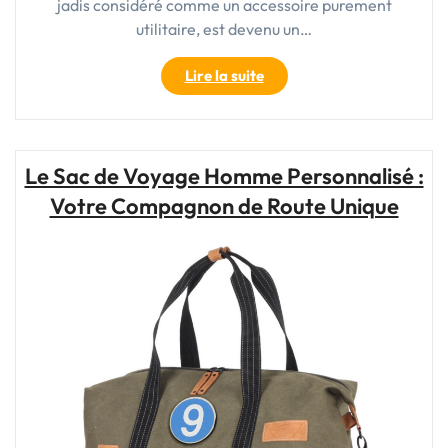
jadis considéré comme un accessoire purement
utilitaire, est devenu un…
"Sac
Lire la suite
Voyage
:
Trouvez
Votre
Le Sac de Voyage Homme Personnalisé :
Compagnon
Votre Compagnon de Route Unique
Idéal
pour
Explorer
le
Monde"