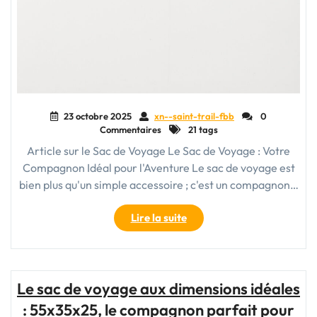
23 octobre 2025
xn--saint-trail-fbb
0
Commentaires
21 tags
Article sur le Sac de Voyage Le Sac de Voyage : Votre
Compagnon Idéal pour l'Aventure Le sac de voyage est
bien plus qu'un simple accessoire ; c'est un compagnon…
"Le
Lire la suite
Sac
de
Voyage
:
Le sac de voyage aux dimensions idéales
Votre
: 55x35x25, le compagnon parfait pour
Compagnon