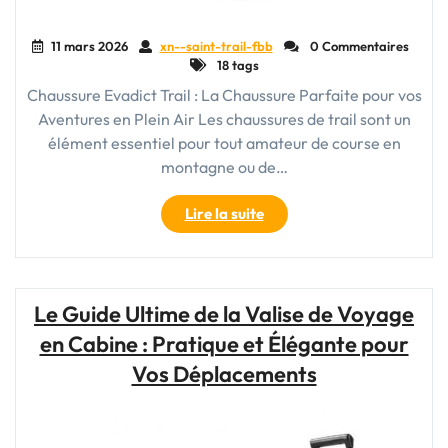
11 mars 2026
xn--saint-trail-fbb
0 Commentaires
18 tags
Chaussure Evadict Trail : La Chaussure Parfaite pour vos
Aventures en Plein Air Les chaussures de trail sont un
élément essentiel pour tout amateur de course en
montagne ou de…
"Découvrez
Lire la suite
l’Excellence
des
Chaussures
Evadict
Le Guide Ultime de la Valise de Voyage
Trail
en Cabine : Pratique et Élégante pour
pour
vos
Vos Déplacements
Aventures
en
Plein