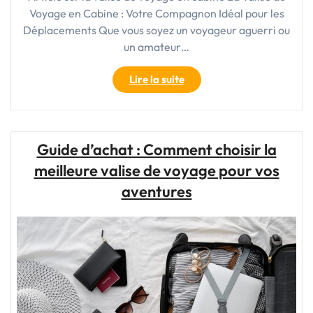
Voyage en Cabine : Votre Compagnon Idéal pour les
Déplacements Que vous soyez un voyageur aguerri ou
un amateur…
"Le
Lire la suite
Guide
Ultime
de
la
Guide d’achat : Comment choisir la
Valise
meilleure valise de voyage pour vos
de
Voyage
aventures
en
Cabine
:
Pratique
et
Élégante
pour
Vos