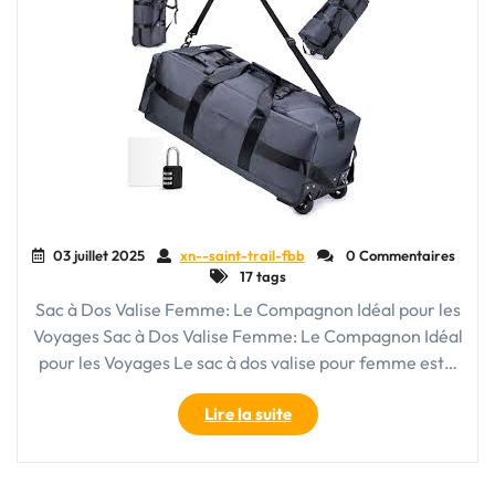
parfait
pour
vos
déplacements"
03 juillet 2025
xn--saint-trail-fbb
0 Commentaires
17 tags
Sac à Dos Valise Femme: Le Compagnon Idéal pour les
Voyages Sac à Dos Valise Femme: Le Compagnon Idéal
pour les Voyages Le sac à dos valise pour femme est…
"Le
Lire la suite
Sac
à
Dos