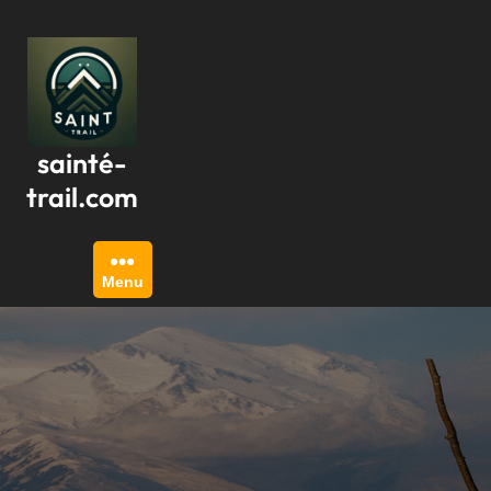
Passer
au
contenu
sainté-
trail.com
Menu