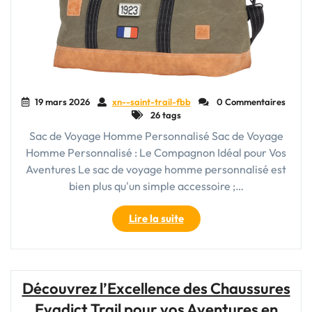
19 mars 2026
xn--saint-trail-fbb
0 Commentaires
26 tags
Sac de Voyage Homme Personnalisé Sac de Voyage
Homme Personnalisé : Le Compagnon Idéal pour Vos
Aventures Le sac de voyage homme personnalisé est
bien plus qu'un simple accessoire ;…
"Le
Lire la suite
Sac
de
Voyage
Homme
Découvrez l’Excellence des Chaussures
Personnalisé
Evadict Trail pour vos Aventures en
: