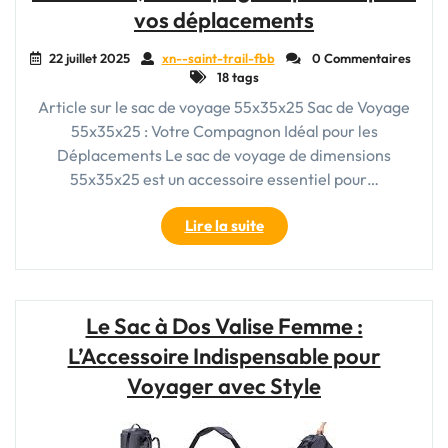
Indispensable
vos déplacements
pour
l’Aventure"
22 juillet 2025
xn--saint-trail-fbb
0 Commentaires
18 tags
Article sur le sac de voyage 55x35x25 Sac de Voyage
55x35x25 : Votre Compagnon Idéal pour les
Déplacements Le sac de voyage de dimensions
55x35x25 est un accessoire essentiel pour…
"Le
Lire la suite
sac
de
voyage
aux
Le Sac à Dos Valise Femme :
dimensions
L’Accessoire Indispensable pour
idéales
:
Voyager avec Style
55x35x25,
le
compagnon