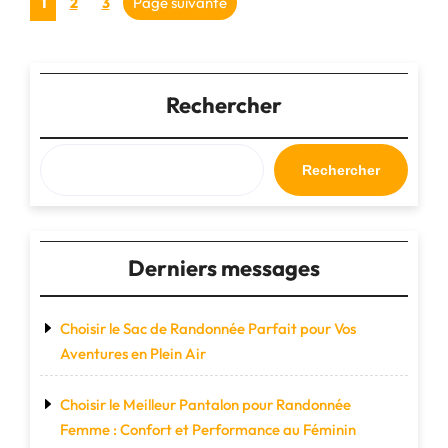
Pagination
Page
Page suivante
1
2
3
sac
des
de
bagage
publications
idéal
Rechercher
pour
vos
voyages"
Rechercher
Derniers messages
Choisir le Sac de Randonnée Parfait pour Vos
Aventures en Plein Air
Choisir le Meilleur Pantalon pour Randonnée
Femme : Confort et Performance au Féminin