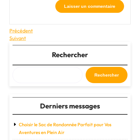
Navigation
Article
Précédent
précédent
Article
Suivant
de
suivant
l’article
Rechercher
Rechercher
Derniers messages
Choisir le Sac de Randonnée Parfait pour Vos
Aventures en Plein Air