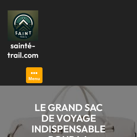
Passer
au
contenu
sainté-
trail.com
Menu
LE GRAND SAC
DE VOYAGE
INDISPENSABLE