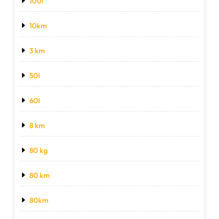
100l
10km
3 km
50l
60l
8 km
80 kg
80 km
80km