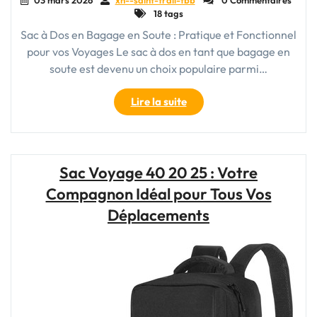
18 tags
Sac à Dos en Bagage en Soute : Pratique et Fonctionnel
pour vos Voyages Le sac à dos en tant que bagage en
soute est devenu un choix populaire parmi…
"Voyage
Lire la suite
Pratique
:
Optez
pour
Sac Voyage 40 20 25 : Votre
le
Compagnon Idéal pour Tous Vos
Sac
à
Déplacements
Dos
en
Bagage
en
Soute
!"