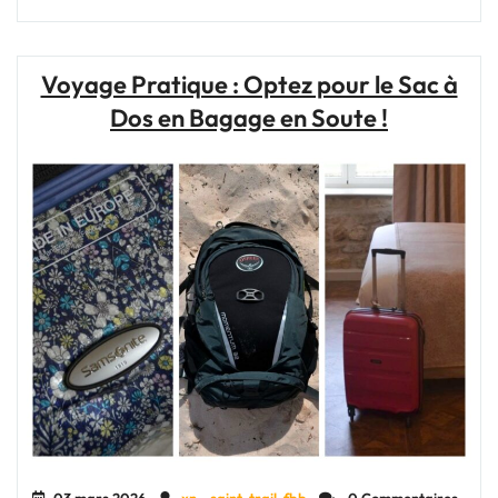
Rose
:
L’Élégance
Voyage Pratique : Optez pour le Sac à
de
Dos en Bagage en Soute !
la
Valise
Rose
pour
vos
Déplacements"
03 mars 2026
xn--saint-trail-fbb
0 Commentaires