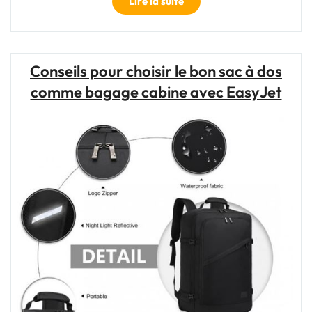
"Sac
Lire la suite
Voyage
à
4
Roulettes:
Conseils pour choisir le bon sac à dos
Confort
comme bagage cabine avec EasyJet
et
Praticité
pour
Vos
Déplacements"