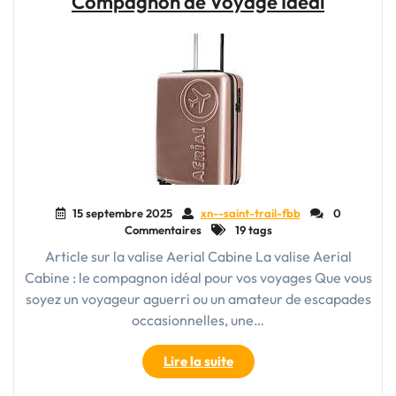
Compagnon de Voyage Idéal
à
dos
comme
bagage
cabine
avec
EasyJet"
15 septembre 2025
xn--saint-trail-fbb
0
Commentaires
19 tags
Article sur la valise Aerial Cabine La valise Aerial
Cabine : le compagnon idéal pour vos voyages Que vous
soyez un voyageur aguerri ou un amateur de escapades
occasionnelles, une…
"La
Lire la suite
Valise