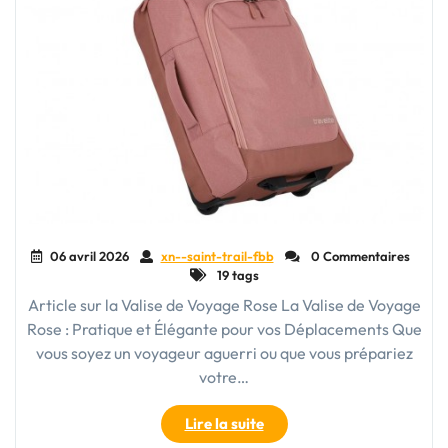
06 avril 2026
xn--saint-trail-fbb
0 Commentaires
19 tags
Article sur la Valise de Voyage Rose La Valise de Voyage
Rose : Pratique et Élégante pour vos Déplacements Que
vous soyez un voyageur aguerri ou que vous prépariez
votre…
"Voyage
Lire la suite
en