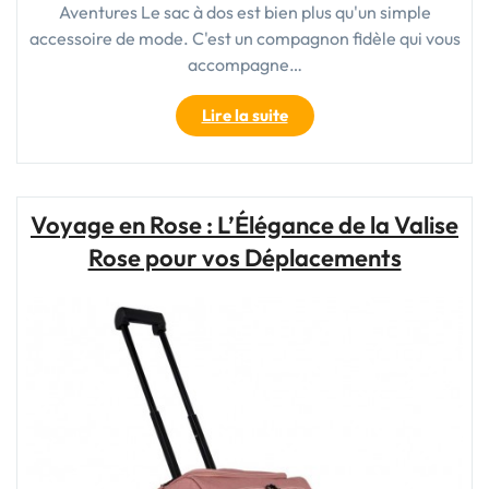
Aventures Le sac à dos est bien plus qu'un simple
accessoire de mode. C'est un compagnon fidèle qui vous
accompagne…
"Le
Lire la suite
Guide
Ultime
du
Sac
Voyage en Rose : L’Élégance de la Valise
à
Rose pour vos Déplacements
Dos
:
Trouvez
Votre
Compagnon
Idéal
pour
Toutes
Vos
Aventures"