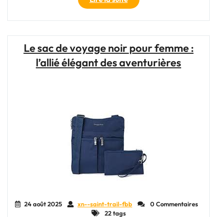
et
Fonctionnalité
:
Le
Le sac de voyage noir pour femme :
Grand
l’allié élégant des aventurières
Sac
de
Voyage
en
Cuir,
Compagnon
de
Voyage
Indispensable"
24 août 2025
xn--saint-trail-fbb
0 Commentaires
22 tags