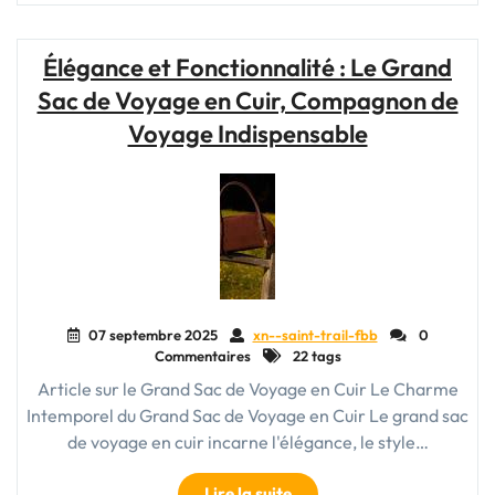
Aerial
Cabine
:
Élégance et Fonctionnalité : Le Grand
Votre
Sac de Voyage en Cuir, Compagnon de
Compagnon
de
Voyage Indispensable
Voyage
Idéal"
07 septembre 2025
xn--saint-trail-fbb
0
Commentaires
22 tags
Article sur le Grand Sac de Voyage en Cuir Le Charme
Intemporel du Grand Sac de Voyage en Cuir Le grand sac
de voyage en cuir incarne l'élégance, le style…
"Élégance
Lire la suite