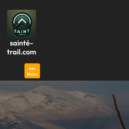
Passer
au
contenu
sainté-
trail.com
Menu