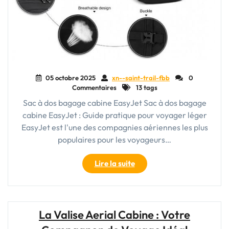
05 octobre 2025
xn--saint-trail-fbb
0
Commentaires
13 tags
Sac à dos bagage cabine EasyJet Sac à dos bagage
cabine EasyJet : Guide pratique pour voyager léger
EasyJet est l'une des compagnies aériennes les plus
populaires pour les voyageurs…
"Conseils
Lire la suite
pour
choisir
le
bon
La Valise Aerial Cabine : Votre
sac