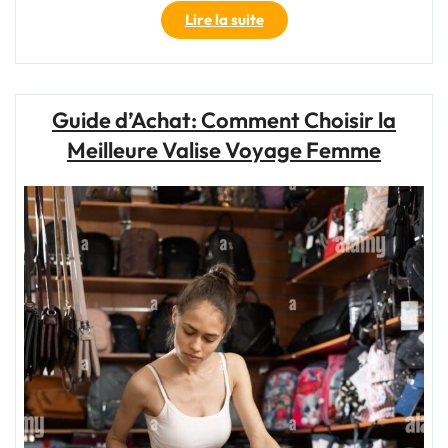
"Sac
Lire la suite
Voyage
40
20
25
Guide d’Achat: Comment Choisir la
:
Meilleure Valise Voyage Femme
Votre
Compagnon
Idéal
pour
Tous
Vos
Déplacements"