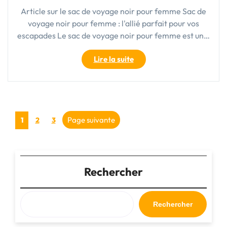
Article sur le sac de voyage noir pour femme Sac de
voyage noir pour femme : l'allié parfait pour vos
escapades Le sac de voyage noir pour femme est un…
"Le
Lire la suite
sac
de
voyage
noir
Pagination
pour
Page
Page
Page
Page suivante
1
2
3
femme
des
:
l’allié
publications
élégant
Rechercher
des
aventurières"
Rechercher