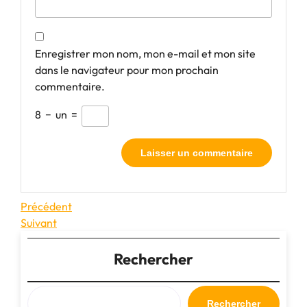
Enregistrer mon nom, mon e-mail et mon site
dans le navigateur pour mon prochain
commentaire.
8
−
un
=
Navigation
Article
Précédent
précédent
Article
Suivant
de
suivant
l’article
Rechercher
Rechercher