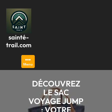
Passer
au
contenu
sainté-
trail.com
Menu
DÉCOUVREZ
LE SAC
VOYAGE JUMP
: VOTRE