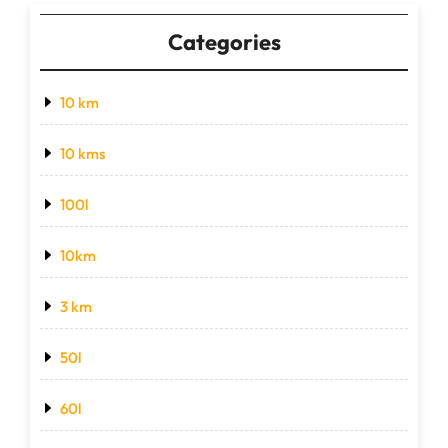
Categories
10 km
10 kms
100l
10km
3 km
50l
60l