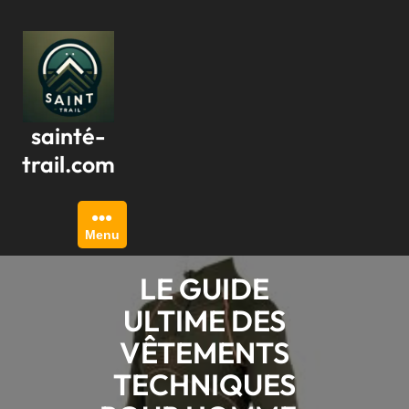
Passer
au
contenu
sainté-
trail.com
Menu
LE GUIDE
ULTIME DES
VÊTEMENTS
TECHNIQUES