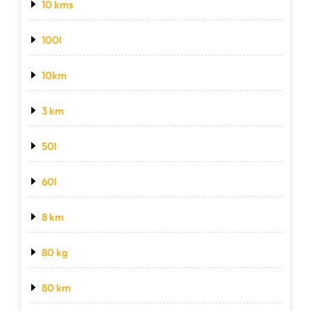
10 kms
100l
10km
3 km
50l
60l
8 km
80 kg
80 km