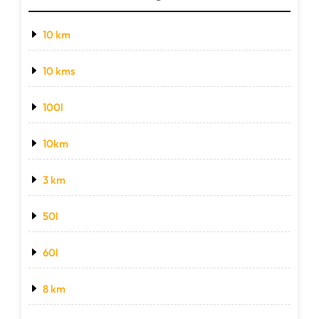
10 km
10 kms
100l
10km
3 km
50l
60l
8 km