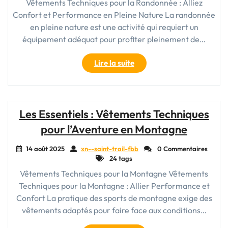
Vêtements Techniques pour la Randonnée : Alliez
Confort et Performance en Pleine Nature La randonnée
en pleine nature est une activité qui requiert un
équipement adéquat pour profiter pleinement de…
"Explorez
Lire la suite
les
Vêtements
Techniques
de
Les Essentiels : Vêtements Techniques
Randonnée
pour l’Aventure en Montagne
pour
une
14 août 2025
xn--saint-trail-fbb
0 Commentaires
Aventure
24 tags
Confortable
Vêtements Techniques pour la Montagne Vêtements
en
Techniques pour la Montagne : Allier Performance et
Pleine
Nature"
Confort La pratique des sports de montagne exige des
vêtements adaptés pour faire face aux conditions…