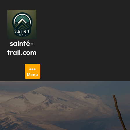
Passer
au
contenu
sainté-
trail.com
Menu