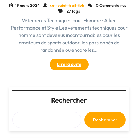
19 mars 2024
xn--saint-trail-fbb
0 Commentaires
27 tags
Vêtements Techniques pour Homme : Allier
Performance et Style Les vêtements techniques pour
homme sont devenus incontournables pour les
amateurs de sports outdoor, les passionnés de
randonnée ou encore les…
"Le
Lire la suite
Guide
Ultime
des
Vêtements
Techniques
Rechercher
pour
Homme
:
Rechercher
Alliez
Performance