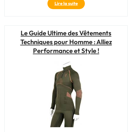
"Les
Lire la suite
Essentiels
:
Vêtements
Techniques
Le Guide Ultime des Vêtements
pour
Techniques pour Homme : Alliez
l’Aventure
en
Performance et Style !
Montagne"