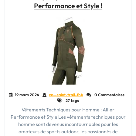
et
Performance et Style !
Performance
au
Féminin"
19 mars 2024
xn--saint-trail-fbb
0 Commentaires
27 tags
Vêtements Techniques pour Homme : Allier
Performance et Style Les vêtements techniques pour
homme sont devenus incontournables pour les
amateurs de sports outdoor, les passionnés de