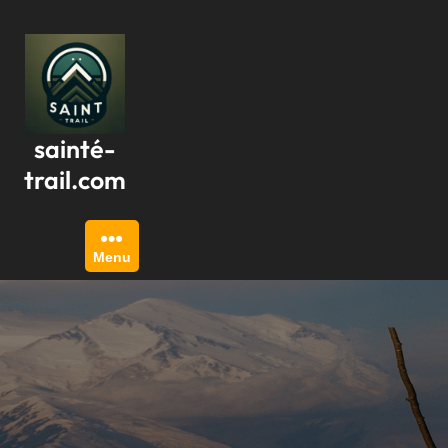
Passer
au
contenu
sainté-
trail.com
Menu