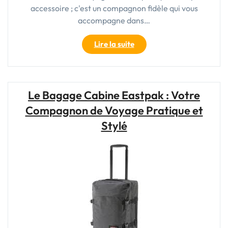
accessoire ; c'est un compagnon fidèle qui vous
accompagne dans…
"Explorez
Lire la suite
le
Monde
avec
Style
Le Bagage Cabine Eastpak : Votre
:
Compagnon de Voyage Pratique et
Trouvez
Votre
Stylé
Sac
à
Voyage
Idéal
!"