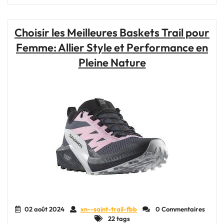
chaussures
de
trail
Choisir les Meilleures Baskets Trail pour
Adidas
Femme: Allier Style et Performance en
:
performance
Pleine Nature
et
style
pour
vos
aventures
en
plein
air"
02 août 2024
xn--saint-trail-fbb
0 Commentaires
22 tags