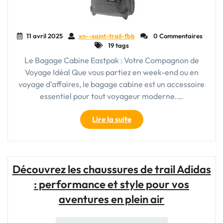
11 avril 2025
xn--saint-trail-fbb
0 Commentaires
19 tags
Le Bagage Cabine Eastpak : Votre Compagnon de
Voyage Idéal Que vous partiez en week-end ou en
voyage d'affaires, le bagage cabine est un accessoire
essentiel pour tout voyageur moderne.…
"Le
Lire la suite
Bagage
Cabine
Eastpak
:
Découvrez les chaussures de trail Adidas
Votre
: performance et style pour vos
Compagnon
de
aventures en plein air
Voyage
Pratique