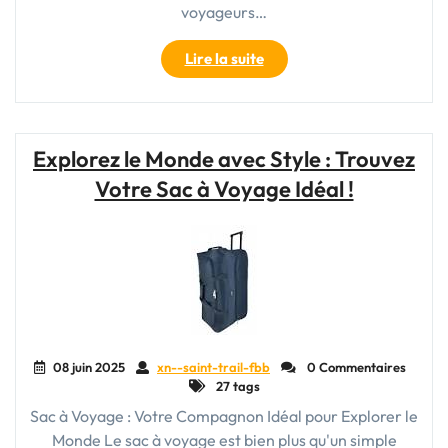
voyageurs…
"Le
Lire la suite
Petit
Sac
de
Voyage
Explorez le Monde avec Style : Trouvez
à
Votre Sac à Voyage Idéal !
Roulette
:
Praticité
et
Confort
pour
Vos
Déplacements"
08 juin 2025
xn--saint-trail-fbb
0 Commentaires
27 tags
Sac à Voyage : Votre Compagnon Idéal pour Explorer le
Monde Le sac à voyage est bien plus qu'un simple