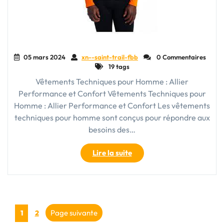
05 mars 2024
xn--saint-trail-fbb
0 Commentaires
19 tags
Vêtements Techniques pour Homme : Allier
Performance et Confort Vêtements Techniques pour
Homme : Allier Performance et Confort Les vêtements
techniques pour homme sont conçus pour répondre aux
besoins des…
"Explorez
Lire la suite
l’Univers
des
Vêtements
Techniques
Pagination
pour
Page
Page
Page suivante
1
2
Homme