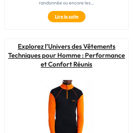
randonnée ou encore les…
"Le
Lire la suite
Guide
Ultime
des
Vêtements
Explorez l’Univers des Vêtements
Techniques
Techniques pour Homme : Performance
pour
Homme
et Confort Réunis
:
Alliez
Performance
et
Style
!"