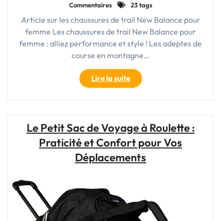
Commentaires
23 tags
Article sur les chaussures de trail New Balance pour
femme Les chaussures de trail New Balance pour
femme : alliez performance et style ! Les adeptes de
course en montagne…
"Découvrez
Lire la suite
l’alliance
parfaite
de
performance
Le Petit Sac de Voyage à Roulette :
et
Praticité et Confort pour Vos
de
style
Déplacements
avec
les
chaussures
de
trail
New