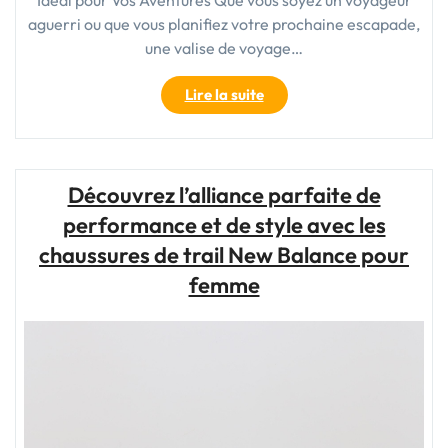
Idéal pour Vos Aventures Que vous soyez un voyageur
aguerri ou que vous planifiez votre prochaine escapade,
une valise de voyage…
"Valise
Lire la suite
de
Voyage
à
Vendre
Découvrez l’alliance parfaite de
:
performance et de style avec les
Trouvez
Votre
chaussures de trail New Balance pour
Compagnon
femme
Idéal
pour
Vos
Aventures"