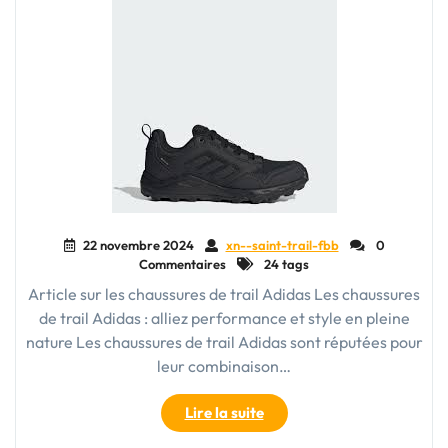
et
Stylé"
22 novembre 2024
xn--saint-trail-fbb
0
Commentaires
24 tags
Article sur les chaussures de trail Adidas Les chaussures
de trail Adidas : alliez performance et style en pleine
nature Les chaussures de trail Adidas sont réputées pour
leur combinaison…
"Découvrez
Lire la suite
les