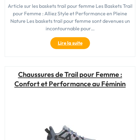
Article sur les baskets trail pour femme Les Baskets Trail
pour Femme : Alliez Style et Performance en Pleine
Nature Les baskets trail pour femme sont devenues un
incontournable pour…
"Choisir
Lire la suite
les
Meilleures
Baskets
Trail
Chaussures de Trail pour Femme :
pour
Confort et Performance au Féminin
Femme:
Allier
Style
et
Performance
en
Pleine
Nature"