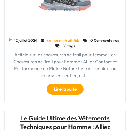
12 juillet 2024
xn--saint-trail-fbb
0 Commentaires
18 tags
Article sur les chaussures de trail pour femme Les
Chaussures de Trail pour Femme : Allier Confort et
Performance en Pleine Nature Le trail running, ou
course en sentier, est…
"Chaussures
Lire la suite
de
Trail
pour
Femme
Le Guide Ultime des Vêtements
:
Techniques pour Homme : Alliez
Confort