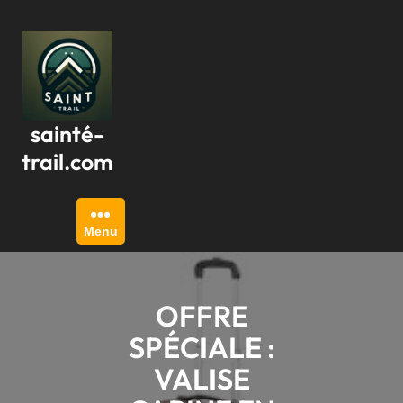
Passer
au
contenu
sainté-
trail.com
Menu
OFFRE
SPÉCIALE :
VALISE