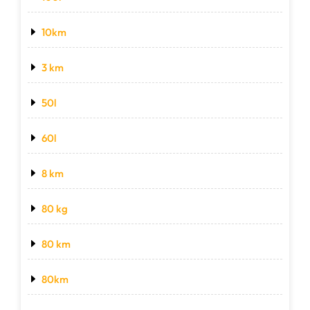
10km
3 km
50l
60l
8 km
80 kg
80 km
80km