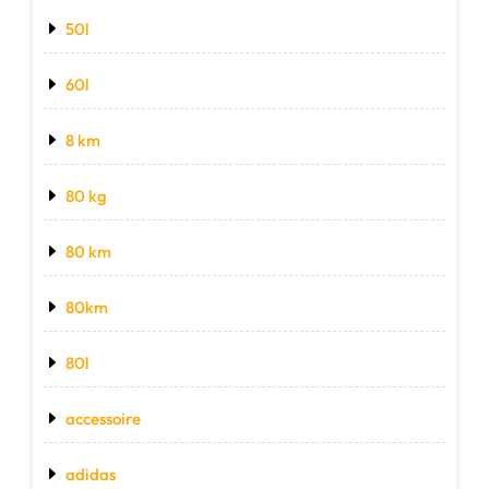
50l
60l
8 km
80 kg
80 km
80km
80l
accessoire
adidas