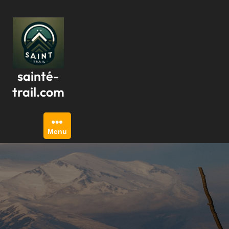
Passer
au
contenu
sainté-
trail.com
Menu