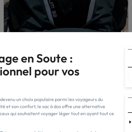
age en Soute :
ionnel pour vos
 devenu un choix populaire parmi les voyageurs du
é et son confort, le sac à dos offre une alternative
 ceux qui souhaitent voyager léger tout en ayant tout ce