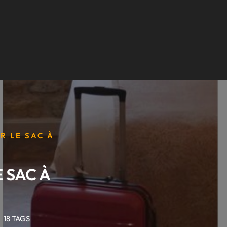
R LE SAC À
 SAC À
18 TAGS