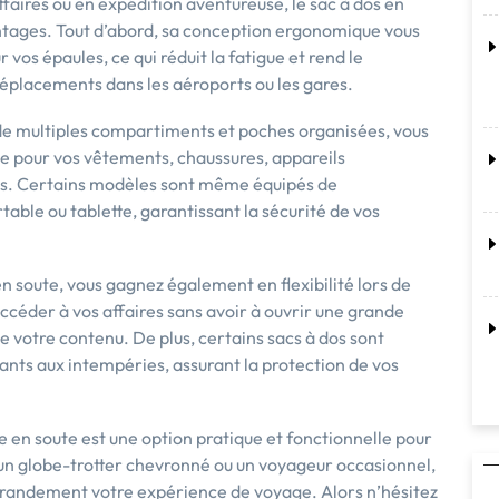
faires ou en expédition aventureuse, le sac à dos en
tages. Tout d’abord, sa conception ergonomique vous
vos épaules, ce qui réduit la fatigue et rend le
 déplacements dans les aéroports ou les gares.
 de multiples compartiments et poches organisées, vous
ce pour vos vêtements, chaussures, appareils
els. Certains modèles sont même équipés de
ble ou tablette, garantissant la sécurité de vos
 soute, vous gagnez également en flexibilité lors de
céder à vos affaires sans avoir à ouvrir une grande
de votre contenu. De plus, certains sacs à dos sont
ants aux intempéries, assurant la protection de vos
e en soute est une option pratique et fonctionnelle pour
 un globe-trotter chevronné ou un voyageur occasionnel,
r grandement votre expérience de voyage. Alors n’hésitez