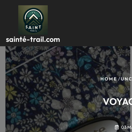
Passer
au
contenu
sainté-trail.com
/
HOME
UN
VOYAG
03 M