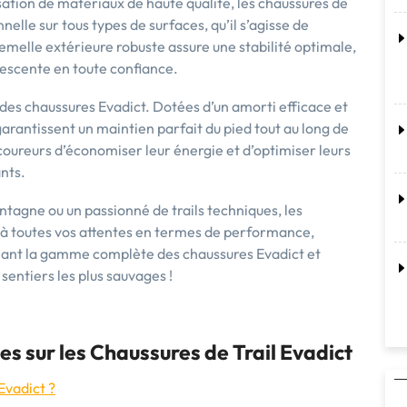
isation de matériaux de haute qualité, les chaussures de
elle sur tous types de surfaces, qu’il s’agisse de
emelle extérieure robuste assure une stabilité optimale,
escente en toute confiance.
des chaussures Evadict. Dotées d’un amorti efficace et
garantissent un maintien parfait du pied tout au long de
coureurs d’économiser leur énergie et d’optimiser leurs
nts.
tagne ou un passionné de trails techniques, les
e à toutes vos attentes en termes de performance,
enant la gamme complète des chaussures Evadict et
sentiers les plus sauvages !
 sur les Chaussures de Trail Evadict
 Evadict ?