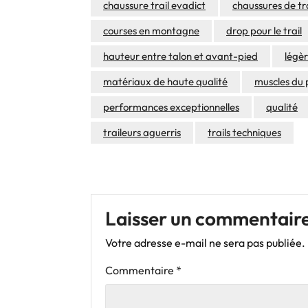
chaussure trail evadict
chaussures de tr
courses en montagne
drop pour le trail
hauteur entre talon et avant-pied
légè
matériaux de haute qualité
muscles du 
performances exceptionnelles
qualité
traileurs aguerris
trails techniques
Laisser un commentair
Votre adresse e-mail ne sera pas publiée.
Commentaire
*