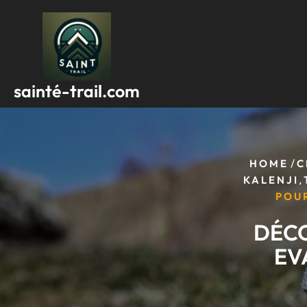
Passer
au
contenu
sainté-trail.com
/
HOME
C
,
KALENJI
POU
DÉCO
EV