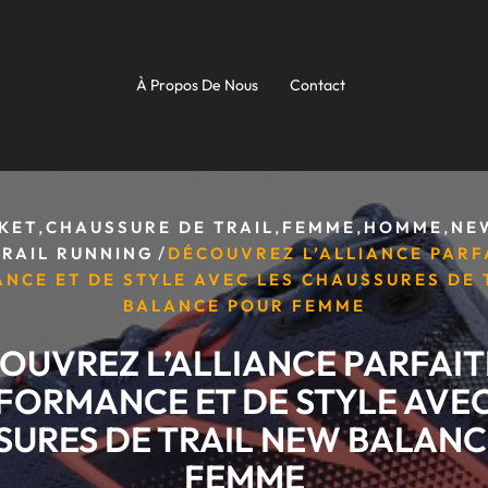
À Propos De Nous
Contact
,
,
,
,
KET
CHAUSSURE DE TRAIL
FEMME
HOMME
NE
/
TRAIL RUNNING
DÉCOUVREZ L’ALLIANCE PARF
NCE ET DE STYLE AVEC LES CHAUSSURES DE 
BALANCE POUR FEMME
OUVREZ L’ALLIANCE PARFAIT
FORMANCE ET DE STYLE AVEC
URES DE TRAIL NEW BALANC
FEMME