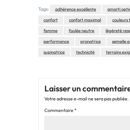
Tags:
adhérence excellente
amorti opti
confort
confort maximal
couleurs
femme
foulée neutre
légèreté res
performance
pronatrice
semelle 
supinatrice
technicité
terrains exi
Laisser un commentair
Votre adresse e-mail ne sera pas publiée.
Commentaire
*