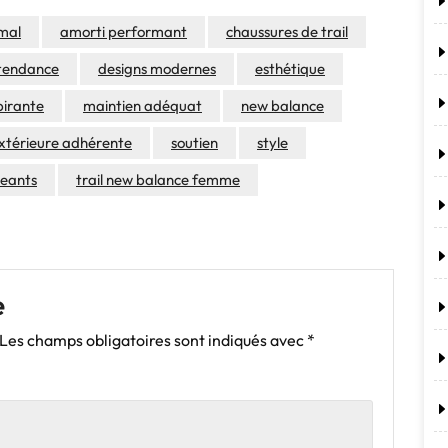
mal
amorti performant
chaussures de trail
 tendance
designs modernes
esthétique
pirante
maintien adéquat
new balance
extérieure adhérente
soutien
style
geants
trail new balance femme
e
Les champs obligatoires sont indiqués avec
*