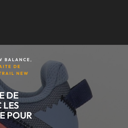
,
W BALANCE
AITE DE
TRAIL NEW
E DE
 LES
E POUR