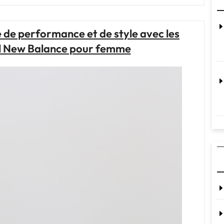
chaussures
de
trail
e de performance et de style avec les
Evadict
il New Balance pour femme
pour
une
performance
optimale
sur
les
sentiers"