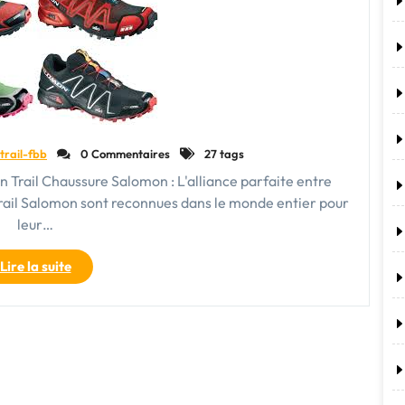
chaussures
de
trail
New
Balance
pour
femme"
trail-fbb
0 Commentaires
27 tags
on Trail Chaussure Salomon : L'alliance parfaite entre
rail Salomon sont reconnues dans le monde entier pour
leur…
"Chaussures
Lire la suite
de
trail
Salomon
:
L’alliance
parfaite
entre