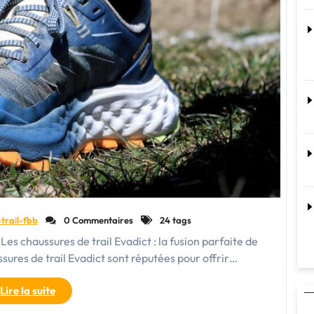
trail-fbb
0 Commentaires
24 tags
 Les chaussures de trail Evadict : la fusion parfaite de
ures de trail Evadict sont réputées pour offrir…
"Découvrez
Lire la suite
les