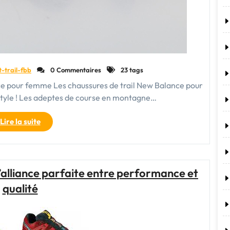
t-trail-fbb
0 Commentaires
23 tags
nce pour femme Les chaussures de trail New Balance pour
style ! Les adeptes de course en montagne…
"Découvrez
Lire la suite
l’alliance
parfaite
de
performance
’alliance parfaite entre performance et
et
qualité
de
style
avec
les