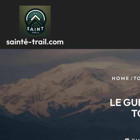
Passer
au
contenu
sainté-trail.com
/
HOME
T
LE GU
T