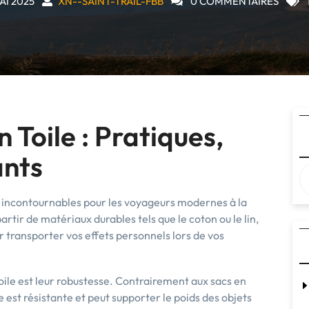
MAI 2025
XN--SAINT-TRAIL-FBB
0 COMMENTAIRES
 Toile : Pratiques,
ants
s incontournables pour les voyageurs modernes à la
artir de matériaux durables tels que le coton ou le lin,
r transporter vos effets personnels lors de vos
ile est leur robustesse. Contrairement aux sacs en
e est résistante et peut supporter le poids des objets