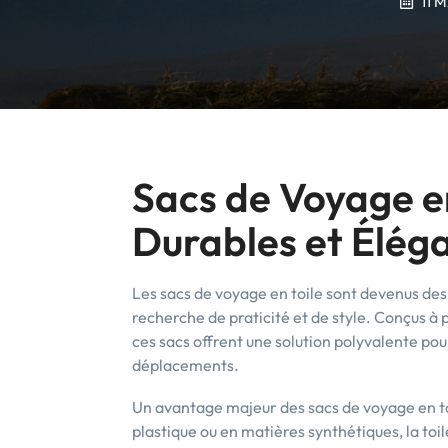
11 
Sacs de Voyage en
Durables et Élég
Les sacs de voyage en toile sont devenus de
recherche de praticité et de style. Conçus à p
ces sacs offrent une solution polyvalente pou
déplacements.
Un avantage majeur des sacs de voyage en to
plastique ou en matières synthétiques, la toil