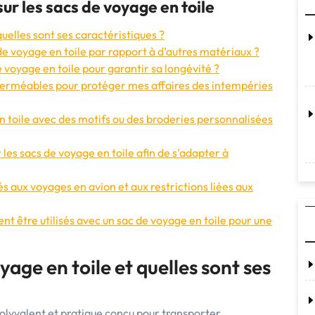
ur les sacs de voyage en toile
uelles sont ses caractéristiques ?
 de voyage en toile par rapport à d’autres matériaux ?
voyage en toile pour garantir sa longévité ?
mperméables pour protéger mes affaires des intempéries
 toile avec des motifs ou des broderies personnalisées
r les sacs de voyage en toile afin de s’adapter à
és aux voyages en avion et aux restrictions liées aux
 être utilisés avec un sac de voyage en toile pour une
age en toile et quelles sont ses
polyvalent et pratique conçu pour transporter