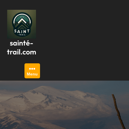
Passer
au
contenu
sainté-
trail.com
Menu