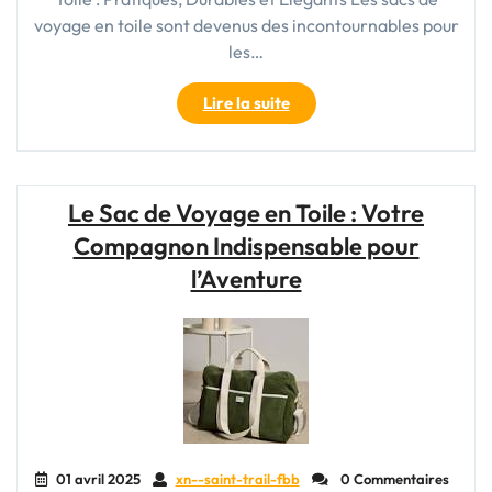
voyage en toile sont devenus des incontournables pour
les…
"Le
Lire la suite
Guide
Ultime
des
Sacs
Le Sac de Voyage en Toile : Votre
de
Compagnon Indispensable pour
Voyage
en
l’Aventure
Toile
:
Pratiques,
Durables
et
Élégants"
01 avril 2025
xn--saint-trail-fbb
0 Commentaires