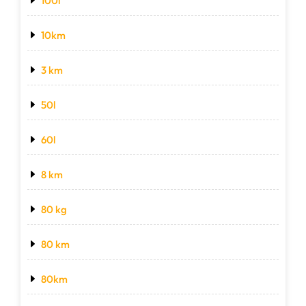
100l
10km
3 km
50l
60l
8 km
80 kg
80 km
80km