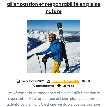
allier passion et responsabilité en pleine
passion
et
nature
engagement
pour
un
futur
durable"
26 octobre 2023
xn--saint-trail-fbb
0
Commentaires
23 tags
Les vêtements de randonnée éthiques : allier passion et
responsabilité La randonnée est bien plus qu'une simple
activité de plein air. C'est une véritable passion qui nous