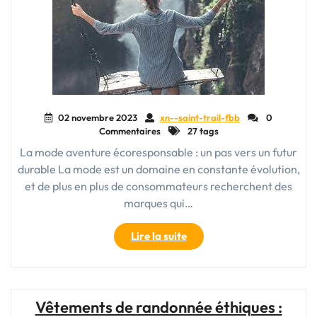
02 novembre 2023
xn--saint-trail-fbb
0
Commentaires
27 tags
La mode aventure écoresponsable : un pas vers un futur
durable La mode est un domaine en constante évolution,
et de plus en plus de consommateurs recherchent des
marques qui…
"La
Lire la suite
mode
aventure
écoresponsable
:
Vêtements de randonnée éthiques :
allier