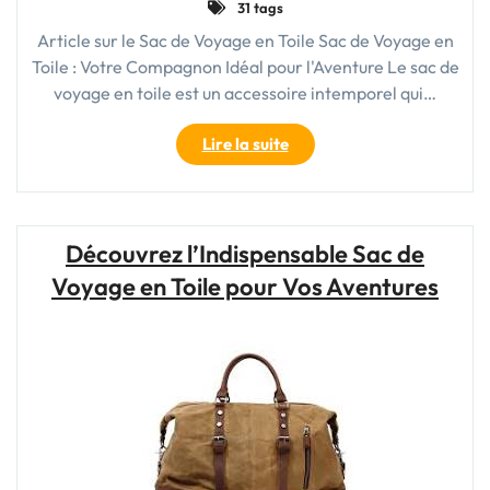
31 tags
Article sur le Sac de Voyage en Toile Sac de Voyage en
Toile : Votre Compagnon Idéal pour l'Aventure Le sac de
voyage en toile est un accessoire intemporel qui…
"Le
Lire la suite
Sac
de
Voyage
en
Découvrez l’Indispensable Sac de
Toile
Voyage en Toile pour Vos Aventures
:
Votre
Compagnon
Indispensable
pour
l’Aventure"