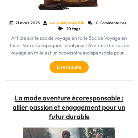
21 mars 2025
xn--saint-trail-fbb
0 Commentaires
20 tags
Article sur le sac de voyage en toile Sac de Voyage en
Toile : Votre Compagnon Idéal pour l'Aventure Le sac de
voyage en toile est un accessoire indispensable pour…
"Découvrez
Lire la suite
l’Indispensable
Sac
de
Voyage
La mode aventure écoresponsable :
en
allier passion et engagement pour un
Toile
pour
futur durable
Vos
Aventures"