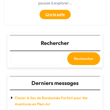
pousse à explorer…
"Vêtements
Lire la suite
de
randonnée
éthiques
:
allier
Rechercher
passion
et
responsabilité
Rechercher
en
pleine
nature"
Derniers messages
Choisir le Sac de Randonnée Parfait pour Vos
Aventures en Plein Air