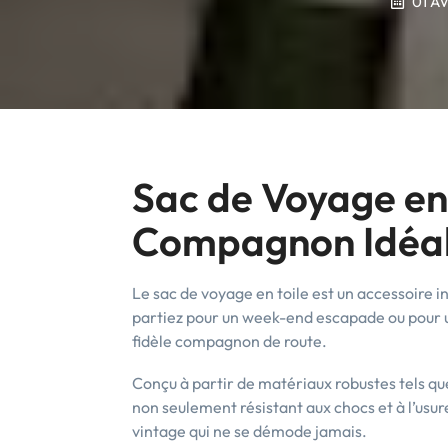
01 A
Sac de Voyage en 
Compagnon Idéal 
Le sac de voyage en toile est un accessoire in
partiez pour un week-end escapade ou pour u
fidèle compagnon de route.
Conçu à partir de matériaux robustes tels que l
non seulement résistant aux chocs et à l’usur
vintage qui ne se démode jamais.