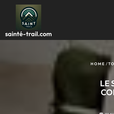
Passer
au
contenu
sainté-trail.com
/
HOME
TO
LE 
CO