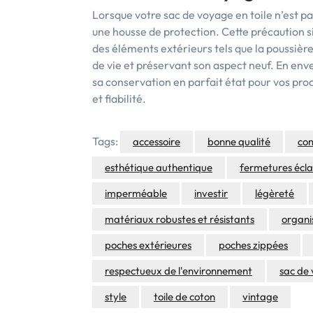
Lorsque votre sac de voyage en toile n’est pas
une housse de protection. Cette précaution 
des éléments extérieurs tels que la poussière,
de vie et préservant son aspect neuf. En env
sa conservation en parfait état pour vos pr
et fiabilité.
Tags:
accessoire
bonne qualité
co
esthétique authentique
fermetures écla
imperméable
investir
légèreté
matériaux robustes et résistants
organi
poches extérieures
poches zippées
respectueux de l'environnement
sac de 
style
toile de coton
vintage