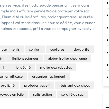
 en service, il est judicieux de penser à investir dans
simple mais efficace permettra de protéger votre sac
 l’humidité ou les éraflures, prolongeant ainsi sa durée
eloppant votre sac dans une housse dédiée, vous assurez
ochaines escapades, prêt à vous accompagner avec style
mpartiments
confort
coutures
durabilité
ir
finitions soignées
globe-trotter chevronné
lin
longévité
matériaux robustes
sation efficace
organiser facilement
praticité
protéger vos eff
résistant aux chocs
voyage en toile
satisfaction
solidité du sac