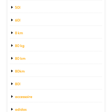
50l
60l
8 km
80 kg
80 km
80km
80l
accessoire
adidas