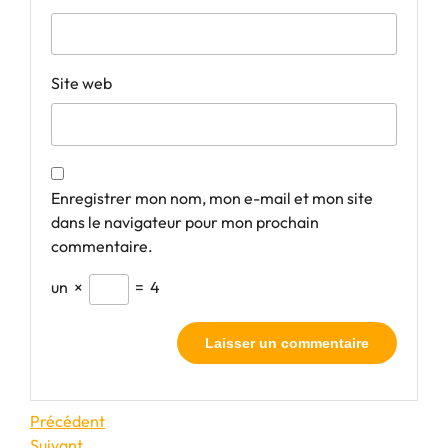
Site web
Enregistrer mon nom, mon e-mail et mon site
dans le navigateur pour mon prochain
commentaire.
un
×
=
4
Navigation
Article
Précédent
précédent
Article
Suivant