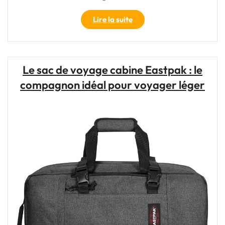
"Le
Lire la suite
Sac
Eastpak
Cabine
Avion
Le sac de voyage cabine Eastpak : le
:
compagnon idéal pour voyager léger
Votre
Compagnon
de
Voyage
Idéal"