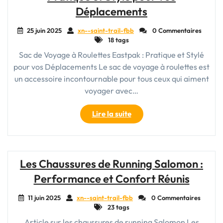
Idéal
Déplacements
pour
vos
25 juin 2025
xn--saint-trail-fbb
0 Commentaires
18 tags
Aventures"
Sac de Voyage à Roulettes Eastpak : Pratique et Stylé
pour vos Déplacements Le sac de voyage à roulettes est
un accessoire incontournable pour tous ceux qui aiment
voyager avec…
"Le
Lire la suite
Sac
de
Voyage
à
Les Chaussures de Running Salomon :
Roulettes
Performance et Confort Réunis
Eastpak
:
11 juin 2025
xn--saint-trail-fbb
0 Commentaires
Pratique
23 tags
et
Article sur les chaussures de running Salomon Les
Stylé