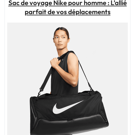
Sac de voyage Nike pour homme : L’allié
Eastpak
parfait de vos déplacements
:
le
compagnon
idéal
pour
voyager
léger"