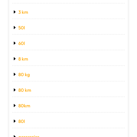
3 km
50l
60l
8 km
80 kg
80 km
80km
80l
accessoire