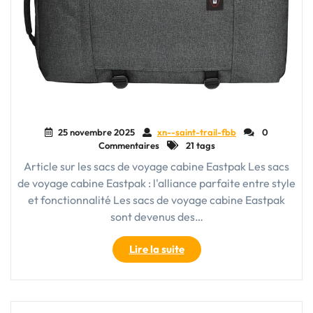
25 novembre 2025
xn--saint-trail-fbb
0
Commentaires
21 tags
Article sur les sacs de voyage cabine Eastpak Les sacs
de voyage cabine Eastpak : l'alliance parfaite entre style
et fonctionnalité Les sacs de voyage cabine Eastpak
sont devenus des…
"Le
Lire la suite
sac
de
voyage
cabine