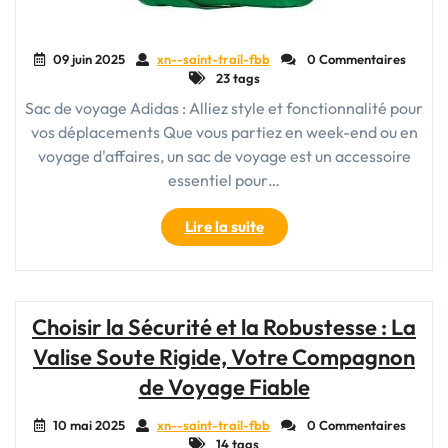
09 juin 2025
xn--saint-trail-fbb
0 Commentaires
23 tags
Sac de voyage Adidas : Alliez style et fonctionnalité pour
vos déplacements Que vous partiez en week-end ou en
voyage d'affaires, un sac de voyage est un accessoire
essentiel pour…
"Sac
Lire la suite
de
voyage
Adidas
:
Choisir la Sécurité et la Robustesse : La
Style
Valise Soute Rigide, Votre Compagnon
et
fonctionnalité
de Voyage Fiable
pour
vos
10 mai 2025
xn--saint-trail-fbb
0 Commentaires
14 tags
déplacements"