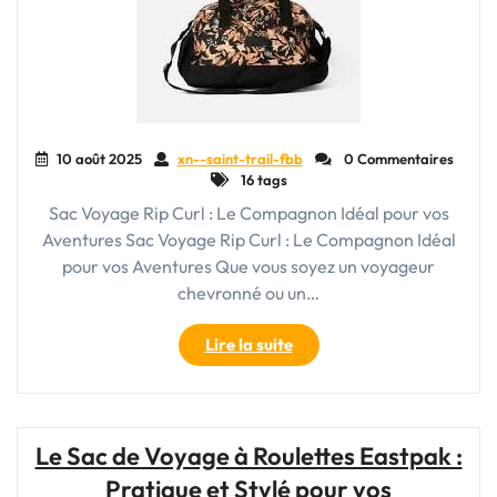
10 août 2025
xn--saint-trail-fbb
0 Commentaires
16 tags
Sac Voyage Rip Curl : Le Compagnon Idéal pour vos
Aventures Sac Voyage Rip Curl : Le Compagnon Idéal
pour vos Aventures Que vous soyez un voyageur
chevronné ou un…
"Sac
Lire la suite
Voyage
Rip
Curl
:
Le Sac de Voyage à Roulettes Eastpak :
Le
Pratique et Stylé pour vos
Compagnon