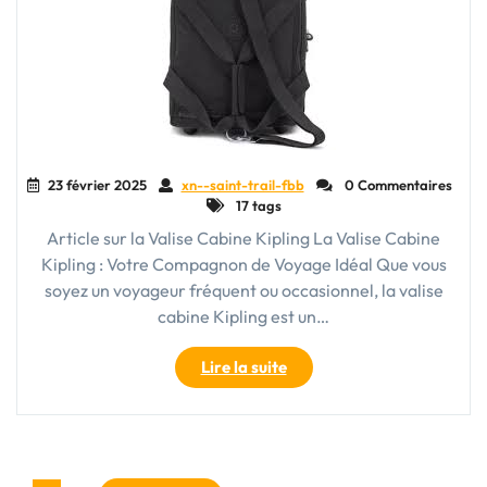
Voyage
Fiable"
23 février 2025
xn--saint-trail-fbb
0 Commentaires
17 tags
Article sur la Valise Cabine Kipling La Valise Cabine
Kipling : Votre Compagnon de Voyage Idéal Que vous
soyez un voyageur fréquent ou occasionnel, la valise
cabine Kipling est un…
"La
Lire la suite
Valise
Cabine
Kipling
:
Votre