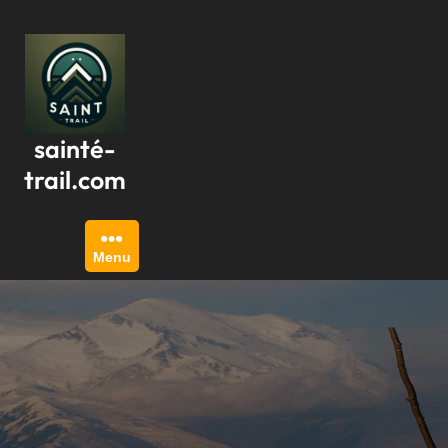
Passer
au
contenu
sainté-
trail.com
Menu