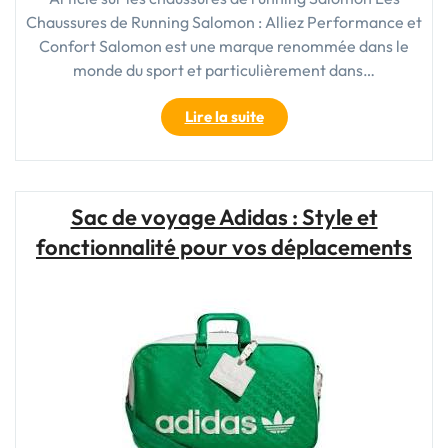
Chaussures de Running Salomon : Alliez Performance et
pour
vos
Confort Salomon est une marque renommée dans le
Déplacements"
monde du sport et particulièrement dans…
"Les
Lire la suite
Chaussures
de
Running
Salomon
Sac de voyage Adidas : Style et
:
fonctionnalité pour vos déplacements
Performance
et
Confort
Réunis"