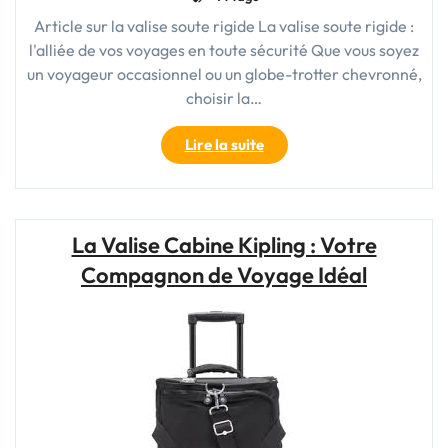
Article sur la valise soute rigide La valise soute rigide :
l'alliée de vos voyages en toute sécurité Que vous soyez
un voyageur occasionnel ou un globe-trotter chevronné,
choisir la…
"Choisir
Lire la suite
la
Sécurité
et
la
La Valise Cabine Kipling : Votre
Robustesse
Compagnon de Voyage Idéal
:
La
Valise
Soute
Rigide,
Votre
Compagnon
de