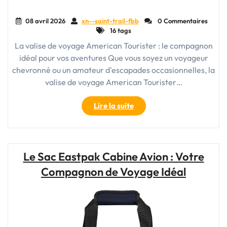
08 avril 2026
xn--saint-trail-fbb
0 Commentaires
16 tags
La valise de voyage American Tourister : le compagnon
idéal pour vos aventures Que vous soyez un voyageur
chevronné ou un amateur d'escapades occasionnelles, la
valise de voyage American Tourister…
"Découvrez
Lire la suite
la
qualité
inégalée
de
Le Sac Eastpak Cabine Avion : Votre
la
Compagnon de Voyage Idéal
valise
de
voyage
American
Tourister"