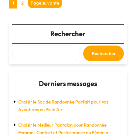
Pagination
Page
Page
Page suivante
1
2
Compagnon
des
de
Voyage
publications
Idéal"
Rechercher
Rechercher
Derniers messages
Choisir le Sac de Randonnée Parfait pour Vos
Aventures en Plein Air
Choisir le Meilleur Pantalon pour Randonnée
Femme : Confort et Performance au Féminin