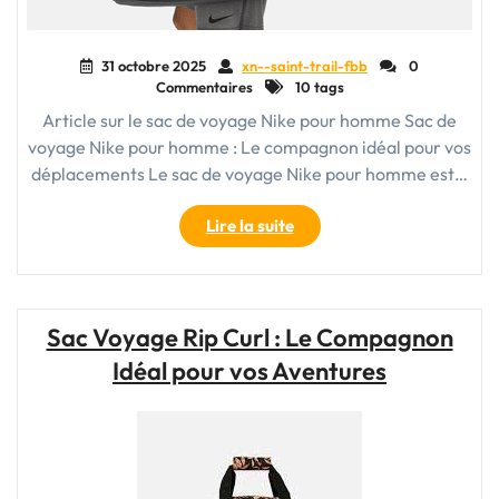
31 octobre 2025
xn--saint-trail-fbb
0
Commentaires
10 tags
Article sur le sac de voyage Nike pour homme Sac de
voyage Nike pour homme : Le compagnon idéal pour vos
déplacements Le sac de voyage Nike pour homme est…
"Sac
Lire la suite
de
voyage
Nike
pour
Sac Voyage Rip Curl : Le Compagnon
homme
Idéal pour vos Aventures
:
L’allié
parfait
de
vos
déplacements"