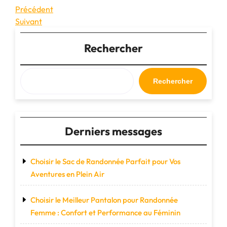
Navigation
Article
Précédent
précédent
Article
Suivant
de
suivant
l’article
Rechercher
Rechercher
Derniers messages
Choisir le Sac de Randonnée Parfait pour Vos
Aventures en Plein Air
Choisir le Meilleur Pantalon pour Randonnée
Femme : Confort et Performance au Féminin