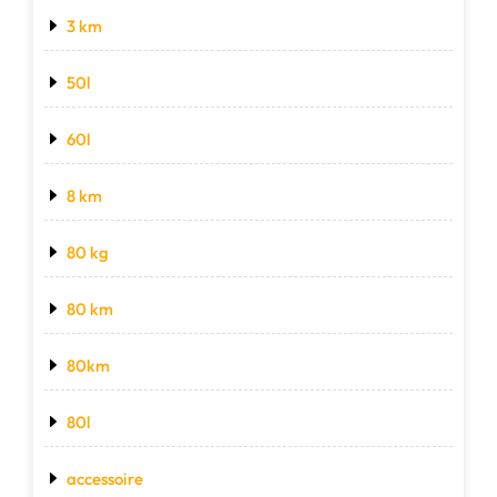
3 km
50l
60l
8 km
80 kg
80 km
80km
80l
accessoire