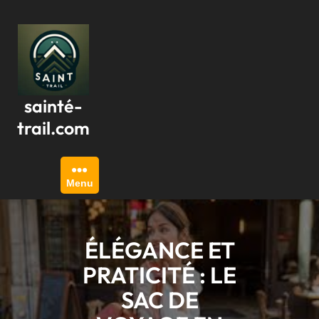
Passer
au
contenu
sainté-
trail.com
Menu
ÉLÉGANCE ET
PRATICITÉ : LE
SAC DE