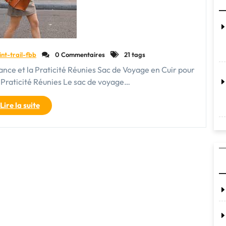
int-trail-fbb
0 Commentaires
21 tags
nce et la Praticité Réunies Sac de Voyage en Cuir pour
 Praticité Réunies Le sac de voyage…
"Élégance
Lire la suite
et
Praticité
:
Le
Sac
de
Voyage
en
Cuir
pour