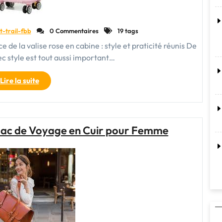
t-trail-fbb
0 Commentaires
19 tags
e de la valise rose en cabine : style et praticité réunis De
ec style est tout aussi important…
"La
Lire la suite
tendance
de
la
valise
e Sac de Voyage en Cuir pour Femme
rose
en
cabine
:
style
et
praticité
réunis"