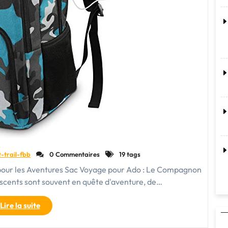
t-trail-fbb
0 Commentaires
19 tags
pour les Aventures Sac Voyage pour Ado : Le Compagnon
escents sont souvent en quête d'aventure, de…
"Choisir
Lire la suite
le
Sac