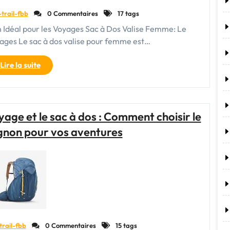
-trail-fbb
0 Commentaires
17 tags
Idéal pour les Voyages Sac à Dos Valise Femme: Le
ages Le sac à dos valise pour femme est…
"Le
Lire la suite
Sac
à
Dos
Valise
age et le sac à dos : Comment choisir le
Femme
gnon pour vos aventures
:
L’Accessoire
Indispensable
pour
Voyager
avec
Style"
trail-fbb
0 Commentaires
15 tags