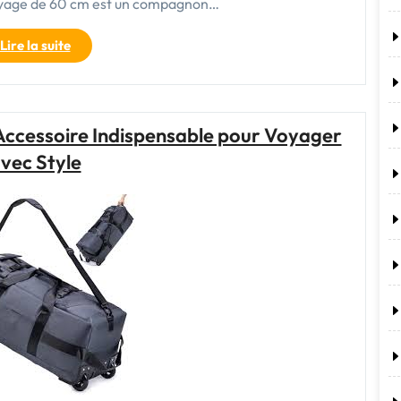
voyage de 60 cm est un compagnon…
"Choisir
Lire la suite
le
Sac
de
Voyage
’Accessoire Indispensable pour Voyager
Idéal
vec Style
:
Optez
pour
le
Modèle
de
60
cm"