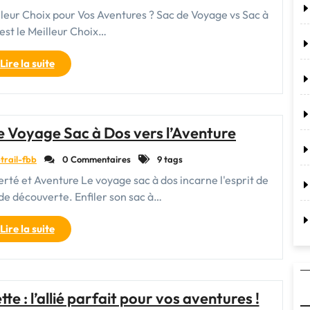
illeur Choix pour Vos Aventures ? Sac de Voyage vs Sac à
 est le Meilleur Choix…
"Comparaison
Lire la suite
entre
le
sac
de
Le Voyage Sac à Dos vers l’Aventure
voyage
et
trail-fbb
0 Commentaires
9 tags
le
rté et Aventure Le voyage sac à dos incarne l'esprit de
sac
 de découverte. Enfiler son sac à…
à
dos
"Exploration
Lire la suite
:
sans
Comment
Limite
choisir
:
le
Le
meilleur
te : l’allié parfait pour vos aventures !
Voyage
compagnon