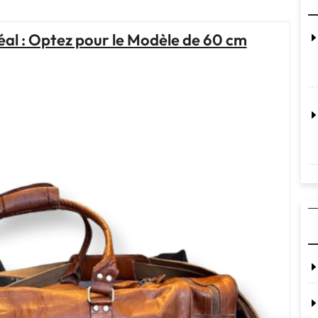
de
Voyage
éal : Optez pour le Modèle de 60 cm
Idéal
pour
un
Adolescent
en
Quête
d’Aventures"