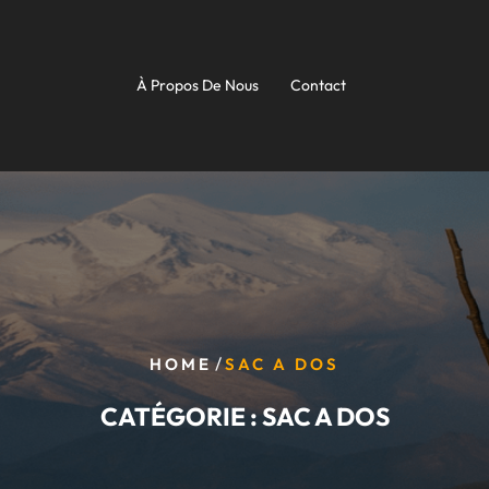
À Propos De Nous
Contact
/
HOME
SAC A DOS
CATÉGORIE :
SAC A DOS