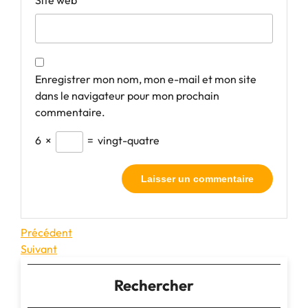
Site web
Enregistrer mon nom, mon e-mail et mon site
dans le navigateur pour mon prochain
commentaire.
6
×
=
vingt-quatre
Navigation
Article
Précédent
précédent
Article
Suivant
de
suivant
l’article
Rechercher