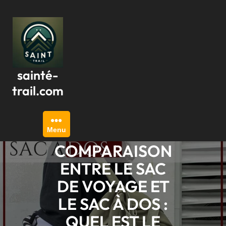
Passer
au
contenu
sainté-
trail.com
Menu
COMPARAISON
ENTRE LE SAC
DE VOYAGE ET
LE SAC À DOS :
QUEL EST LE