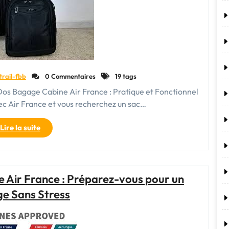
cabine"
trail-fbb
0 Commentaires
19 tags
os Bagage Cabine Air France : Pratique et Fonctionnel
c Air France et vous recherchez un sac…
"Guide
Lire la suite
du
Sac
à
Dos
e Air France : Préparez-vous pour un
Bagage
e Sans Stress
Cabine
Conforme
aux
Normes