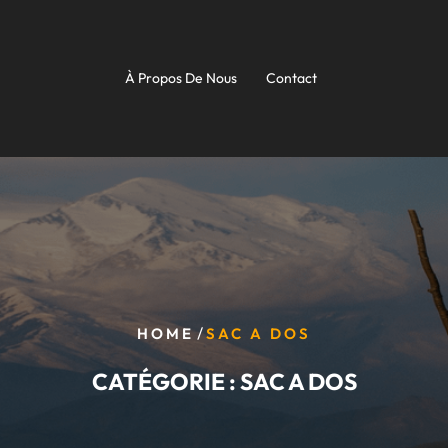
À Propos De Nous
Contact
/
HOME
SAC A DOS
CATÉGORIE :
SAC A DOS