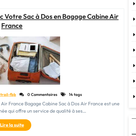
Sport
Cabine
c Votre Sac à Dos en Bagage Cabine Air
Avion
France
:
Votre
Compagnon
de
Voyage
Pratique
et
Élégant"
trail-fbb
0 Commentaires
14 tags
 Air France Bagage Cabine Sac à Dos Air France est une
 qui offre un service de qualité à ses…
"Voyagez
Lire la suite
en