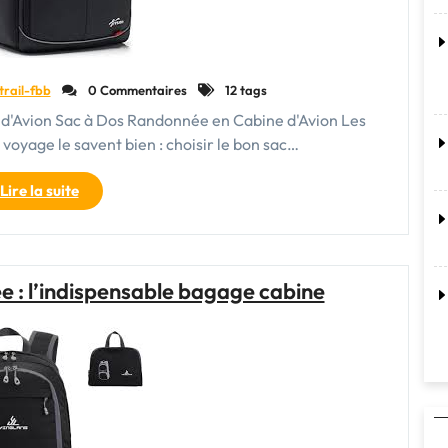
trail-fbb
0 Commentaires
12 tags
 d'Avion Sac à Dos Randonnée en Cabine d'Avion Les
oyage le savent bien : choisir le bon sac…
"Guide
Lire la suite
du
Sac
à
Dos
e : l’indispensable bagage cabine
de
Randonnée
en
Cabine
d’Avion
:
Pratique