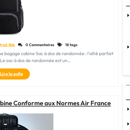
et
Fonctionnel"
trail-fbb
0 Commentaires
18 tags
me bagage cabine Sac à dos de randonnée : l'allié parfait
e sac à dos de randonnée est un…
"Le
Lire la suite
sac
à
dos
de
abine Conforme aux Normes Air France
randonnée
:
l’indispensable
bagage