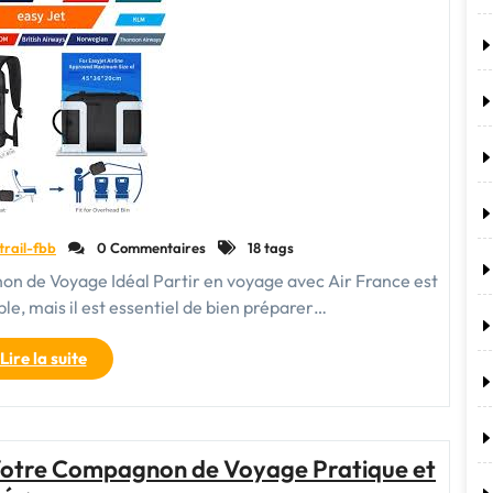
Air
France"
trail-fbb
0 Commentaires
18 tags
on de Voyage Idéal Partir en voyage avec Air France est
le, mais il est essentiel de bien préparer…
"Le
Lire la suite
Guide
du
Sac
à
 Votre Compagnon de Voyage Pratique et
Dos