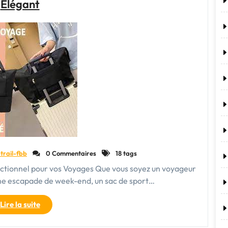
Élégant
Cabine
Air
France
:
Préparez-
vous
pour
un
Voyage
Sans
Stress"
trail-fbb
0 Commentaires
18 tags
nctionnel pour vos Voyages Que vous soyez un voyageur
une escapade de week-end, un sac de sport…
"Le
Lire la suite
Sac
de