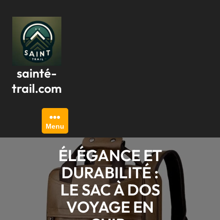
Passer
au
contenu
sainté-
trail.com
Menu
ÉLÉGANCE ET
DURABILITÉ :
LE SAC À DOS
VOYAGE EN