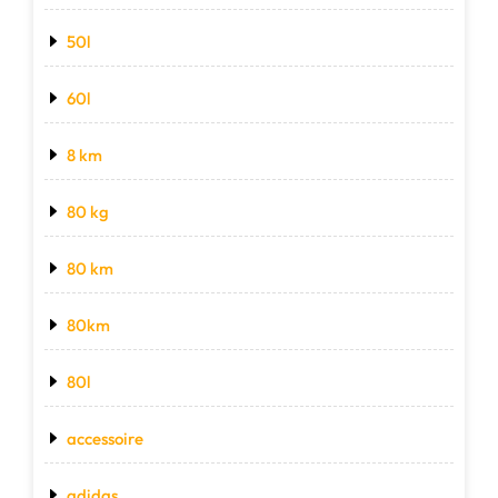
50l
60l
8 km
80 kg
80 km
80km
80l
accessoire
adidas