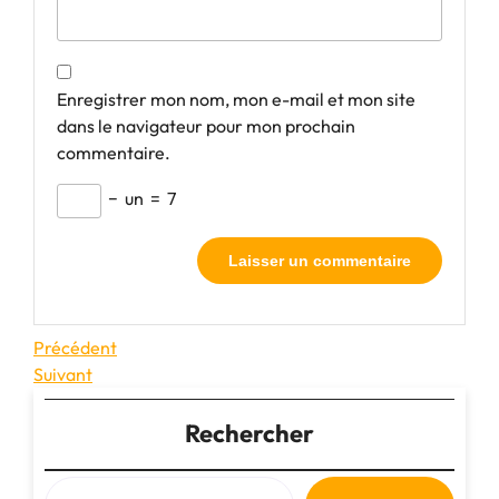
Enregistrer mon nom, mon e-mail et mon site
dans le navigateur pour mon prochain
commentaire.
−
un
=
7
Navigation
Article
Précédent
précédent
Article
Suivant
de
suivant
l’article
Rechercher