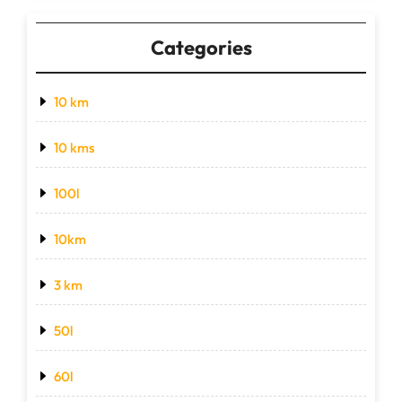
Categories
10 km
10 kms
100l
10km
3 km
50l
60l