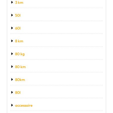
3 km
50l
60l
8 km
80 kg
80 km
80km
80l
accessoire