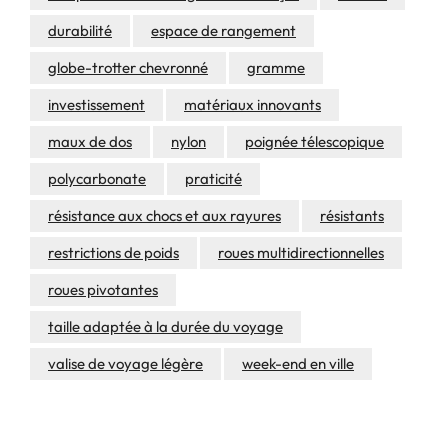
durabilité
espace de rangement
globe-trotter chevronné
gramme
investissement
matériaux innovants
maux de dos
nylon
poignée télescopique
polycarbonate
praticité
résistance aux chocs et aux rayures
résistants
restrictions de poids
roues multidirectionnelles
roues pivotantes
taille adaptée à la durée du voyage
valise de voyage légère
week-end en ville