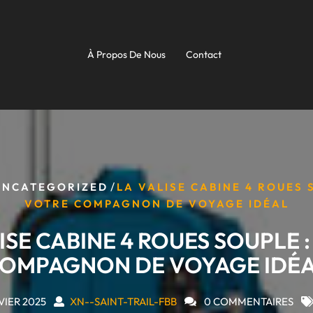
À Propos De Nous
Contact
/
UNCATEGORIZED
LA VALISE CABINE 4 ROUES 
VOTRE COMPAGNON DE VOYAGE IDÉAL
ISE CABINE 4 ROUES SOUPLE 
OMPAGNON DE VOYAGE IDÉ
VIER 2025
XN--SAINT-TRAIL-FBB
0 COMMENTAIRES