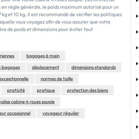
s en règle générale, le poids maximum autorisé pour un
g et 10 kg. Il est recommandé de vérifier les politiques
quelle vous voyagez afin de vous assurer que votre
ère de poids et dimensions pour éviter tout
riennes
bagages à main
à bagages
déplacement
dimensions standards
exceptionnelle
normes de taille
praticité
pratique
protection des biens
valise cabine 4 roues souple
ur occasionnel
voyageur régulier