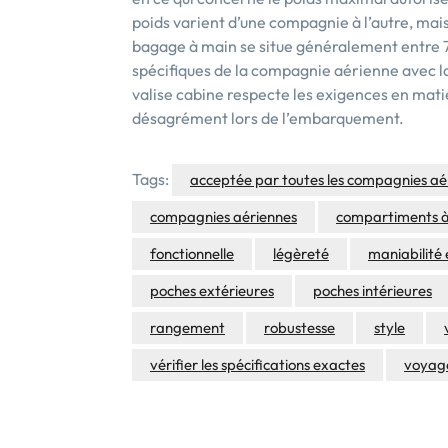
poids varient d’une compagnie à l’autre, mai
bagage à main se situe généralement entre 7 k
spécifiques de la compagnie aérienne avec la
valise cabine respecte les exigences en mati
désagrément lors de l’embarquement.
Tags:
acceptée par toutes les compagnies aé
compagnies aériennes
compartiments 
fonctionnelle
légèreté
maniabilité 
poches extérieures
poches intérieures
rangement
robustesse
style
vérifier les spécifications exactes
voyage