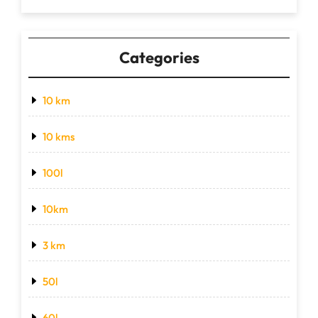
Categories
10 km
10 kms
100l
10km
3 km
50l
60l