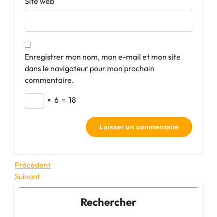
Site web
Enregistrer mon nom, mon e-mail et mon site
dans le navigateur pour mon prochain
commentaire.
×
6
=
18
Navigation
Article
Précédent
précédent
Article
Suivant
de
suivant
l’article
Rechercher