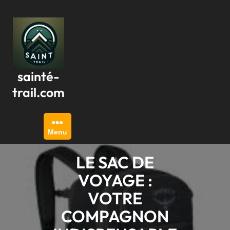
Passer
au
contenu
sainté-
trail.com
Menu
LE SAC DE
VOYAGE :
VOTRE
COMPAGNON