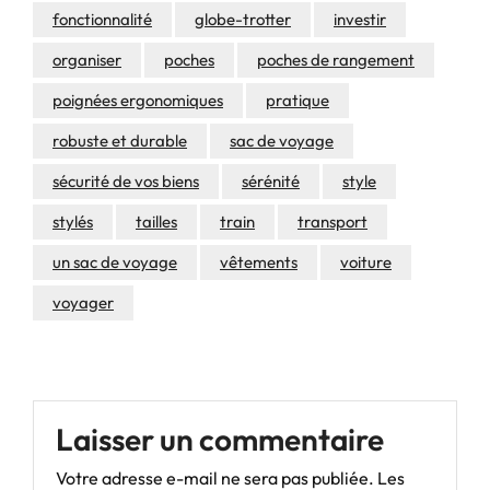
fonctionnalité
globe-trotter
investir
organiser
poches
poches de rangement
poignées ergonomiques
pratique
robuste et durable
sac de voyage
sécurité de vos biens
sérénité
style
stylés
tailles
train
transport
un sac de voyage
vêtements
voiture
voyager
Laisser un commentaire
Votre adresse e-mail ne sera pas publiée.
Les