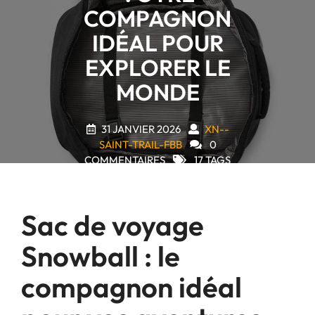
COMPAGNON
IDÉAL POUR
EXPLORER LE
MONDE
31 JANVIER 2026
XN--
SAINT-TRAIL-FBB
0
COMMENTAIRES
17 TAGS
Sac de voyage
Snowball : le
compagnon idéal