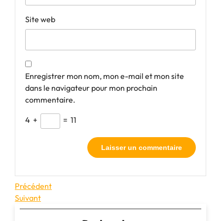
Site web
Enregistrer mon nom, mon e-mail et mon site
dans le navigateur pour mon prochain
commentaire.
4
+
=
11
Navigation
Article
Précédent
précédent
Article
Suivant
de
suivant