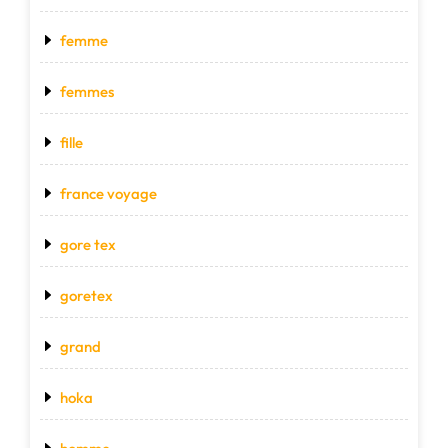
femme
femmes
fille
france voyage
gore tex
goretex
grand
hoka