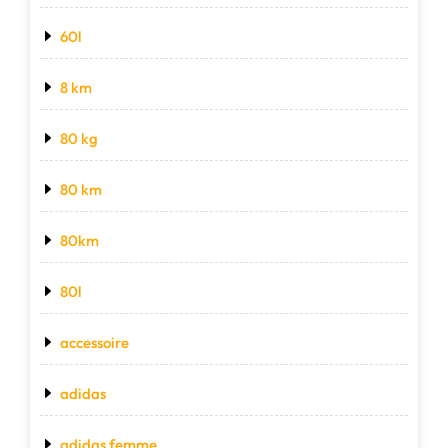
60l
8 km
80 kg
80 km
80km
80l
accessoire
adidas
adidas femme