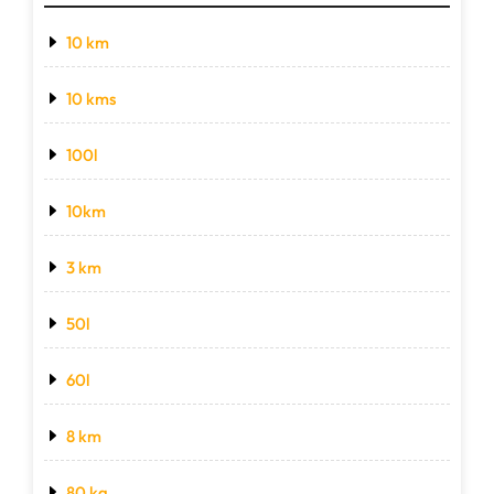
10 km
10 kms
100l
10km
3 km
50l
60l
8 km
80 kg