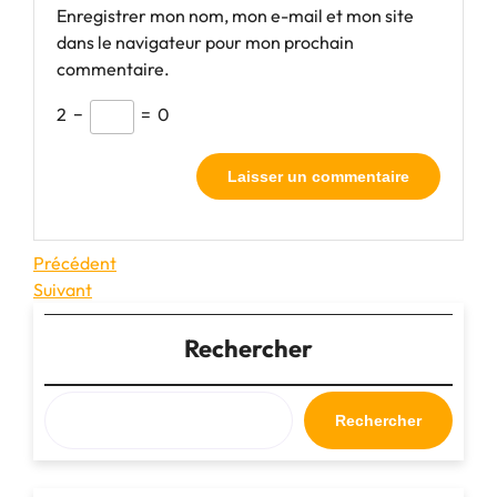
Enregistrer mon nom, mon e-mail et mon site
dans le navigateur pour mon prochain
commentaire.
2
−
=
0
Navigation
Article
Précédent
précédent
Article
Suivant
de
suivant
l’article
Rechercher
Rechercher