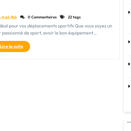
-trail-fbb
0 Commentaires
22 tags
idéal pour vos déplacements sportifs Que vous soyez un
r passionné de sport, avoir le bon équipement…
"Le
Lire la suite
sac
de
sport
à
roulettes
:
votre
allié
pratique
pour
vos
déplacements
sportifs"