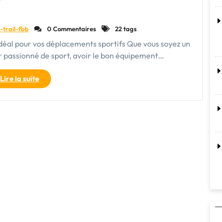
-trail-fbb
0 Commentaires
22 tags
idéal pour vos déplacements sportifs Que vous soyez un
r passionné de sport, avoir le bon équipement…
"Le
Lire la suite
sac
de
sport
à
roulettes
:
votre
allié
pratique
pour
vos
déplacements
sportifs"