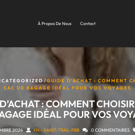
À Propos De Nous
Contact
/
NCATEGORIZED
GUIDE D’ACHAT : COMMENT C
SAC DE BAGAGE IDÉAL POUR VOS VOYAGES
D’ACHAT : COMMENT CHOISIR
BAGAGE IDÉAL POUR VOS VOY
EMBRE 2024
XN--SAINT-TRAIL-FBB
0 COMMENTAIRES