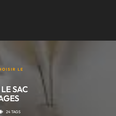
HOISIR LE
 LE SAC
AGES
24 TAGS