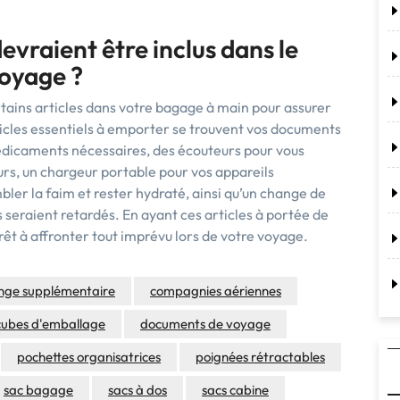
devraient être inclus dans le
voyage ?
certains articles dans votre bagage à main pour assurer
rticles essentiels à emporter se trouvent vos documents
médicaments nécessaires, des écouteurs pour vous
urs, un chargeur portable pour vos appareils
bler la faim et rester hydraté, ainsi qu’un change de
seraient retardés. En ayant ces articles à portée de
êt à affronter tout imprévu lors de votre voyage.
nge supplémentaire
compagnies aériennes
cubes d'emballage
documents de voyage
pochettes organisatrices
poignées rétractables
sac bagage
sacs à dos
sacs cabine