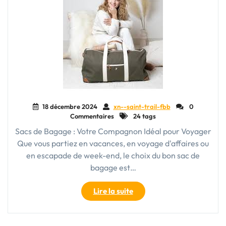
18 décembre 2024
xn--saint-trail-fbb
0
Commentaires
24 tags
Sacs de Bagage : Votre Compagnon Idéal pour Voyager
Que vous partiez en vacances, en voyage d'affaires ou
en escapade de week-end, le choix du bon sac de
bagage est…
"Guide
Lire la suite
d’Achat
:
Comment