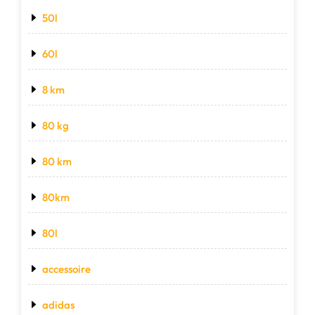
50l
60l
8 km
80 kg
80 km
80km
80l
accessoire
adidas