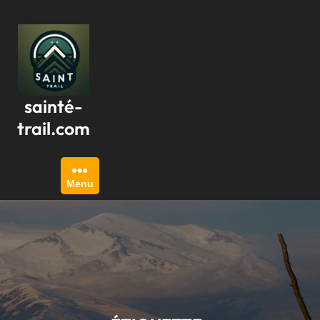
Passer
au
contenu
sainté-
trail.com
Menu