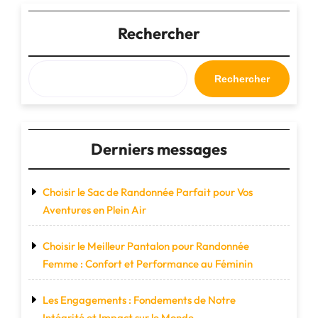
Choisir
le
Rechercher
Sac
de
Bagage
Rechercher
Idéal
pour
Vos
Voyages"
Derniers messages
Choisir le Sac de Randonnée Parfait pour Vos
Aventures en Plein Air
Choisir le Meilleur Pantalon pour Randonnée
Femme : Confort et Performance au Féminin
Les Engagements : Fondements de Notre
Intégrité et Impact sur le Monde