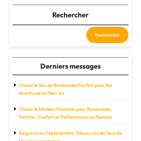
Choisir
le
Rechercher
Sac
de
Bagage
Rechercher
Idéal
pour
Vos
Voyages"
Derniers messages
Choisir le Sac de Randonnée Parfait pour Vos
Aventures en Plein Air
Choisir le Meilleur Pantalon pour Randonnée
Femme : Confort et Performance au Féminin
Élégance en Déplacement : Découvrez les Sacs de
Voyage Longchamp