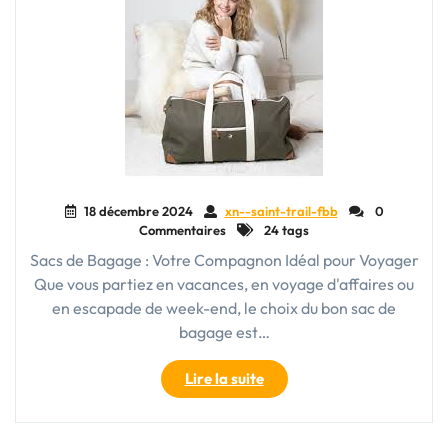
18 décembre 2024
xn--saint-trail-fbb
0
Commentaires
24 tags
Sacs de Bagage : Votre Compagnon Idéal pour Voyager
Que vous partiez en vacances, en voyage d'affaires ou
en escapade de week-end, le choix du bon sac de
bagage est…
"Guide
Lire la suite
d’Achat
:
Comment