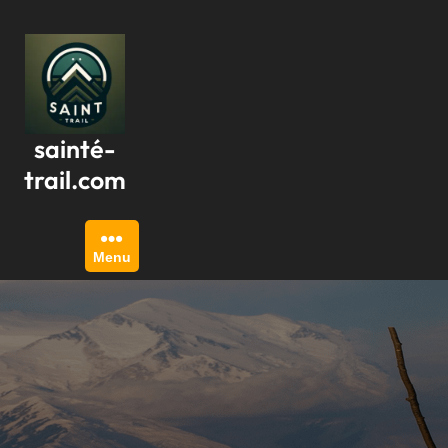
Passer
au
contenu
sainté-
trail.com
Menu