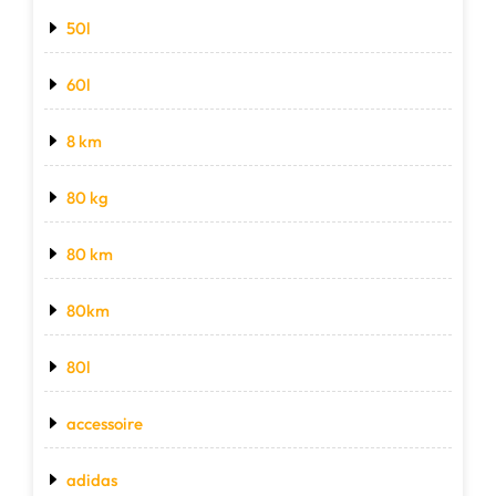
50l
60l
8 km
80 kg
80 km
80km
80l
accessoire
adidas