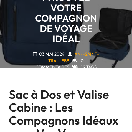
VOTRE
COMPAGNON
DE VOYAGE
IDÉAL
03 MAI 2024
XN--SAINT-
TRAIL-FBB
0
COMMENTAIRES
19 TAGS
Sac à Dos et Valise
Cabine : Les
Compagnons Idéaux