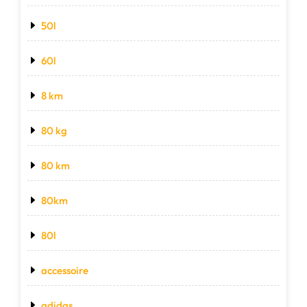
50l
60l
8 km
80 kg
80 km
80km
80l
accessoire
adidas