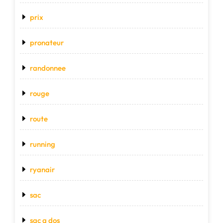
prix
pronateur
randonnee
rouge
route
running
ryanair
sac
sac a dos