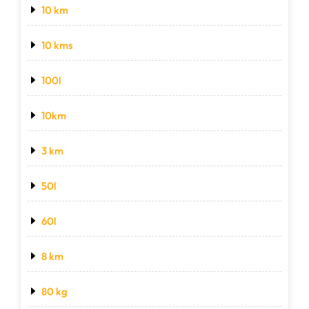
10 km
10 kms
100l
10km
3 km
50l
60l
8 km
80 kg