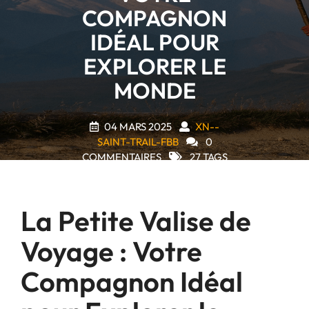
COMPAGNON
IDÉAL POUR
EXPLORER LE
MONDE
04 MARS 2025
XN--
SAINT-TRAIL-FBB
0
COMMENTAIRES
27 TAGS
La Petite Valise de
Voyage : Votre
Compagnon Idéal