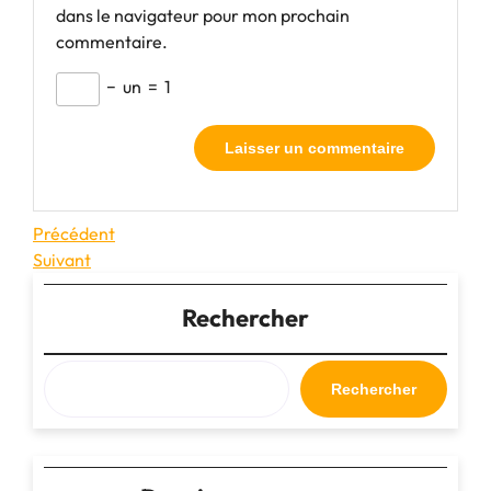
dans le navigateur pour mon prochain
commentaire.
−
un
=
1
Navigation
Article
Précédent
précédent
Article
Suivant
de
suivant
l’article
Rechercher
Rechercher