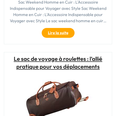
Sac Weekend Homme en Cuir : L'Accessoire
Indispensable pour Voyager avec Style Sac Weekend
Homme en Cuir : L'Accessoire Indispensable pour
Voyager avec Style Le sac weekend homme en cuir…
"Le
Lire la suite
Style
Élégant
du
Sac
Le sac de voyage à roulettes : l’allié
Weekend
pratique pour vos déplacements
Homme
en
Cuir"