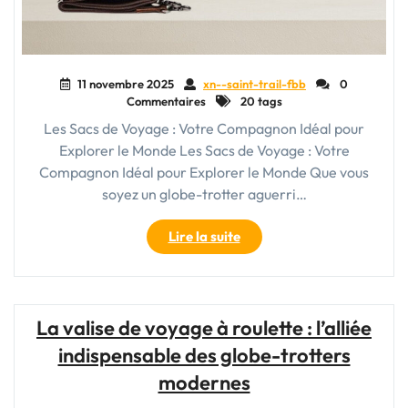
11 novembre 2025
xn--saint-trail-fbb
0
Commentaires
20 tags
Les Sacs de Voyage : Votre Compagnon Idéal pour
Explorer le Monde Les Sacs de Voyage : Votre
Compagnon Idéal pour Explorer le Monde Que vous
soyez un globe-trotter aguerri…
"Les
Lire la suite
Sacs
de
Voyage
:
La valise de voyage à roulette : l’alliée
Vos
indispensable des globe-trotters
Compagnons
Indispensables
modernes
pour