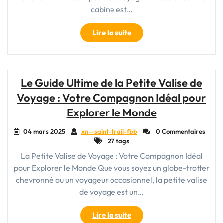
cabine est…
"Le
Lire la suite
Sac
à
Roulette
Cabine
Le Guide Ultime de la Petite Valise de
:
Voyage : Votre Compagnon Idéal pour
Votre
Compagnon
Explorer le Monde
de
Voyage
04 mars 2025
xn--saint-trail-fbb
0 Commentaires
27 tags
Idéal"
La Petite Valise de Voyage : Votre Compagnon Idéal
pour Explorer le Monde Que vous soyez un globe-trotter
chevronné ou un voyageur occasionnel, la petite valise
de voyage est un…
"Le
Lire la suite