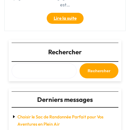
est…
"Sac
Lire la suite
à
dos
bagage
cabine
Decathlon
Rechercher
:
l’indispensable
compagnon
Rechercher
de
voyage"
Derniers messages
Choisir le Sac de Randonnée Parfait pour Vos
Aventures en Plein Air