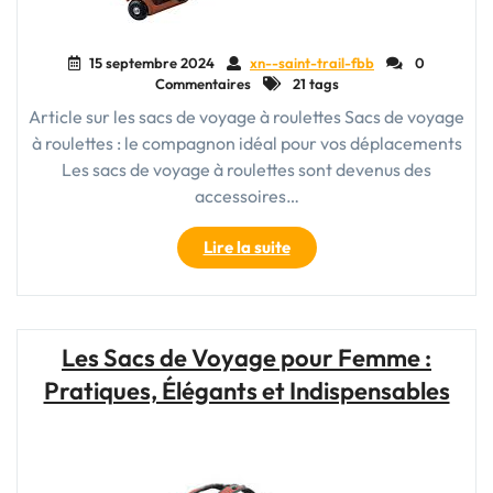
15 septembre 2024
xn--saint-trail-fbb
0
Commentaires
21 tags
Article sur les sacs de voyage à roulettes Sacs de voyage
à roulettes : le compagnon idéal pour vos déplacements
Les sacs de voyage à roulettes sont devenus des
accessoires…
"Le
Lire la suite
sac
de
voyage
à
Les Sacs de Voyage pour Femme :
roulettes
Pratiques, Élégants et Indispensables
:
l’allié
pratique
pour
vos