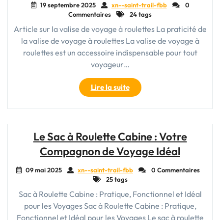
Explorer
19 septembre 2025
xn--saint-trail-fbb
0
Commentaires
24 tags
le
Monde"
Article sur la valise de voyage à roulettes La praticité de
la valise de voyage à roulettes La valise de voyage à
roulettes est un accessoire indispensable pour tout
voyageur…
"La
Lire la suite
valise
de
voyage
à
Le Sac à Roulette Cabine : Votre
roulette
Compagnon de Voyage Idéal
:
l’alliée
09 mai 2025
xn--saint-trail-fbb
0 Commentaires
indispensable
25 tags
des
Sac à Roulette Cabine : Pratique, Fonctionnel et Idéal
globe-
pour les Voyages Sac à Roulette Cabine : Pratique,
trotters
modernes"
Fonctionnel et Idéal pour les Voyages Le sac à roulette