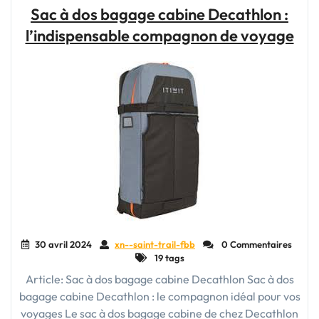
pour
Sac à dos bagage cabine Decathlon :
Femme
l’indispensable compagnon de voyage
:
Pratiques,
Élégants
et
Indispensables"
30 avril 2024
xn--saint-trail-fbb
0 Commentaires
19 tags
Article: Sac à dos bagage cabine Decathlon Sac à dos
bagage cabine Decathlon : le compagnon idéal pour vos
voyages Le sac à dos bagage cabine de chez Decathlon