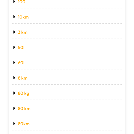
100l
10km
3 km
50l
60l
8 km
80 kg
80 km
80km