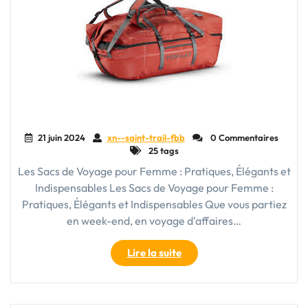
déplacements"
21 juin 2024
xn--saint-trail-fbb
0 Commentaires
25 tags
Les Sacs de Voyage pour Femme : Pratiques, Élégants et
Indispensables Les Sacs de Voyage pour Femme :
Pratiques, Élégants et Indispensables Que vous partiez
en week-end, en voyage d'affaires…
"Les
Lire la suite
Sacs
de
Voyage