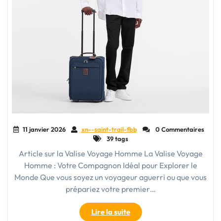
11 janvier 2026
xn--saint-trail-fbb
0 Commentaires
39 tags
Article sur la Valise Voyage Homme La Valise Voyage
Homme : Votre Compagnon Idéal pour Explorer le
Monde Que vous soyez un voyageur aguerri ou que vous
prépariez votre premier…
"Guide
Lire la suite