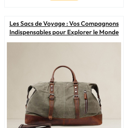
d’achat
de
valise
de
Les Sacs de Voyage : Vos Compagnons
voyage
Indispensables pour Explorer le Monde
pour
homme
:
Trouvez
votre
compagnon
idéal
!"