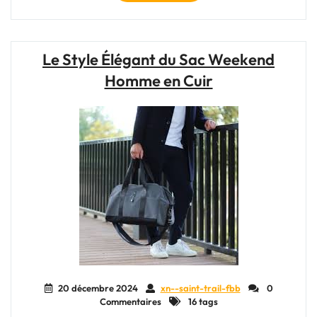
Guide
Ultime
de
la
Le Style Élégant du Sac Weekend
Petite
Homme en Cuir
Valise
de
Voyage
:
Votre
Compagnon
Idéal
pour
Explorer
le
Monde"
20 décembre 2024
xn--saint-trail-fbb
0
Commentaires
16 tags