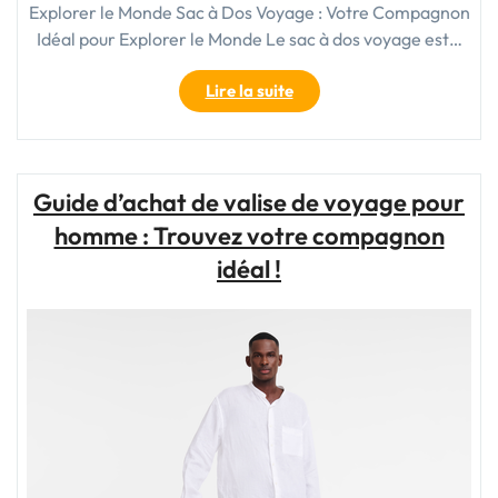
Explorer le Monde Sac à Dos Voyage : Votre Compagnon
Idéal pour Explorer le Monde Le sac à dos voyage est…
"Le
Lire la suite
Guide
Ultime
du
Sac
Guide d’achat de valise de voyage pour
à
homme : Trouvez votre compagnon
Dos
Voyage
idéal !
:
Trouvez
Votre
Compagnon
Idéal
pour
Explorer
le
Monde"