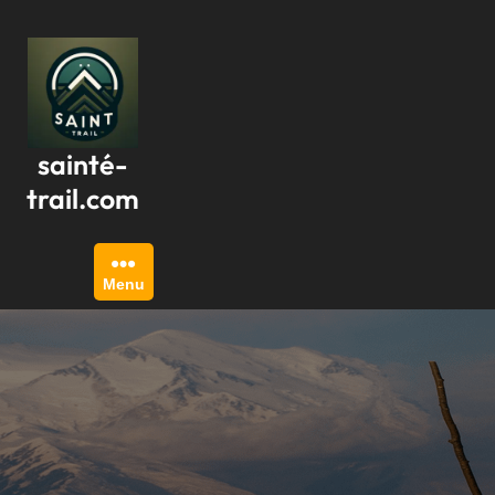
Passer
au
contenu
sainté-
trail.com
Menu