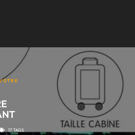
 VOTRE
RE
ANT
17 TAGS