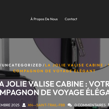
À Propos De Nous
Contact
/
/
UNCATEGORIZED
LA JOLIE VALISE CABINE :
COMPAGNON DE VOYAGE ÉLÉGANT
A JOLIE VALISE CABINE : VOT
MPAGNON DE VOYAGE ÉLÉG
EMBRE 2025
XN--SAINT-TRAIL-FBB
0 COMMENTAIRES