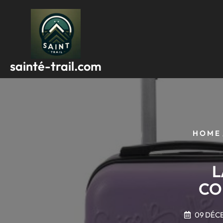
Passer
au
contenu
sainté-trail.com
HOME
L
CO
09 DÉC