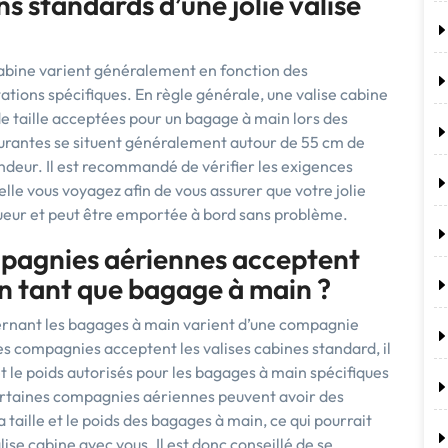
s standards d’une jolie valise
cabine varient généralement en fonction des
tions spécifiques. En règle générale, une valise cabine
 taille acceptées pour un bagage à main lors des
ourantes se situent généralement autour de 55 cm de
ndeur. Il est recommandé de vérifier les exigences
le vous voyagez afin de vous assurer que votre jolie
igueur et peut être emportée à bord sans problème.
mpagnies aériennes acceptent
 en tant que bagage à main ?
cernant les bagages à main varient d’une compagnie
s compagnies acceptent les valises cabines standard, il
 le poids autorisés pour les bagages à main spécifiques
rtaines compagnies aériennes peuvent avoir des
a taille et le poids des bagages à main, ce qui pourrait
lise cabine avec vous. Il est donc conseillé de se