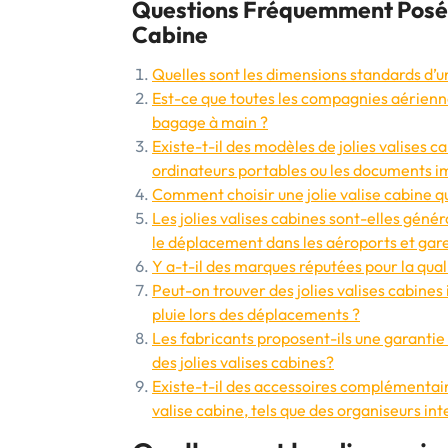
Questions Fréquemment Posées 
Cabine
Quelles sont les dimensions standards d’un
Est-ce que toutes les compagnies aérienne
bagage à main ?
Existe-t-il des modèles de jolies valises 
ordinateurs portables ou les documents i
Comment choisir une jolie valise cabine qui
Les jolies valises cabines sont-elles géné
le déplacement dans les aéroports et gare
Y a-t-il des marques réputées pour la quali
Peut-on trouver des jolies valises cabine
pluie lors des déplacements ?
Les fabricants proposent-ils une garantie 
des jolies valises cabines?
Existe-t-il des accessoires complémentair
valise cabine, tels que des organiseurs in