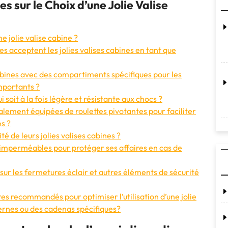
sur le Choix d’une Jolie Valise
e jolie valise cabine ?
s acceptent les jolies valises cabines en tant que
cabines avec des compartiments spécifiques pour les
mportants ?
 soit à la fois légère et résistante aux chocs ?
ralement équipées de roulettes pivotantes pour faciliter
s ?
té de leurs jolies valises cabines ?
s imperméables pour protéger ses affaires en cas de
sur les fermetures éclair et autres éléments de sécurité
es recommandés pour optimiser l’utilisation d’une jolie
ternes ou des cadenas spécifiques?