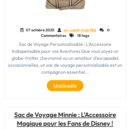
07 octobre 2025
xn--saint-trail-fbb
0
Commentaires
18 tags
Sac de Voyage Personnalisable : L'Accessoire
Indispensable pour vos Aventures Que vous soyez un
globe-trotter chevronné ou un amateur d'escapades
occasionnelles, un sac de voyage personnalisable est un
compagnon essentiel…
"Le
Lire la suite
Sac
de
Voyage
Personnalisable
Sac de Voyage Minnie : L’Accessoire
:
Magique pour les Fans de Disney !
Votre
Compagnon