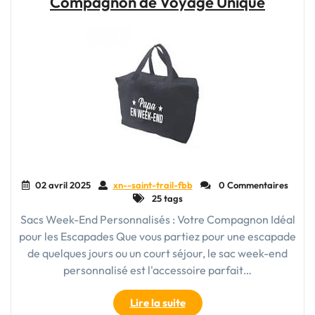
Compagnon de Voyage Unique
Cabine
à
Motif,
l’Alliance
Parfaite
de
l’Élégance
et
de
la
Praticité"
02 avril 2025
xn--saint-trail-fbb
0 Commentaires
25 tags
Sacs Week-End Personnalisés : Votre Compagnon Idéal
pour les Escapades Que vous partiez pour une escapade
de quelques jours ou un court séjour, le sac week-end
personnalisé est l'accessoire parfait…
"Le
Lire la suite