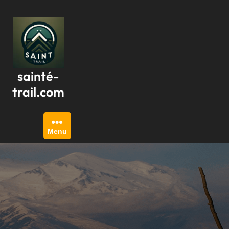
Passer
au
contenu
sainté-
trail.com
Menu