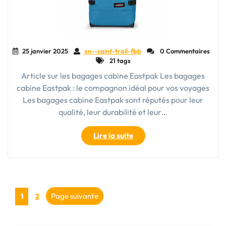
25 janvier 2025
xn--saint-trail-fbb
0 Commentaires
21 tags
Article sur les bagages cabine Eastpak Les bagages
cabine Eastpak : le compagnon idéal pour vos voyages
Les bagages cabine Eastpak sont réputés pour leur
qualité, leur durabilité et leur…
"Voyagez
Lire la suite
en
toute
élégance
avec
Pagination
votre
Page
Page
Page suivante
1
2
bagage
des
cabine
Eastpak