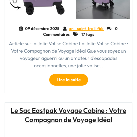
09 décembre 2025
xn--saint-trail-fbb
0
Commentaires
17 tags
Article sur la Jolie Valise Cabine La Jolie Valise Cabine :
Votre Compagnon de Voyage Idéal Que vous soyez un
voyageur aguerri ou un amateur d'escapades
occasionnelles, une jolie valise…
"La
Lire la suite
Jolie
Valise
Cabine
:
Le Sac Eastpak Voyage Cabine : Votre
Votre
Compagnon de Voyage Idéal
Compagnon
de
Voyage