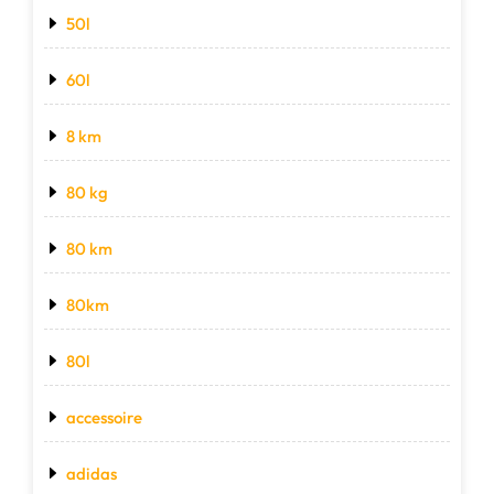
50l
60l
8 km
80 kg
80 km
80km
80l
accessoire
adidas