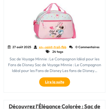
Unique
pour
Explorer
le
Monde"
27 août 2025
xn--saint-trail-fbb
0 Commentaires
24 tags
Sac de Voyage Minnie : Le Compagnon Idéal pour les
Fans de Disney Sac de Voyage Minnie : Le Compagnon
Idéal pour les Fans de Disney Les fans de Disney…
"Sac
Lire la suite
de
Voyage
Minnie
:
Découvrez l’Élégance Colorée : Sac de
L’Accessoire