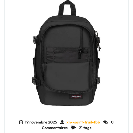
Élégant"
19 novembre 2025
xn--saint-trail-fbb
0
Commentaires
21 tags