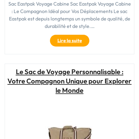
Sac Eastpak Voyage Cabine Sac Eastpak Voyage Cabine
: Le Compagnon Idéal pour Vos Déplacements Le sac
Eastpak est depuis longtemps un symbole de qualité, de
durabilité et de style.…
"Le
Lire la suite
Sac
Eastpak
Voyage
Cabine
Le Sac de Voyage Personnalisable :
:
Votre Compagnon Unique pour Explorer
Votre
Compagnon
le Monde
de
Voyage
Idéal"