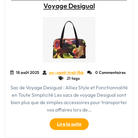
Voyage Desigual
Magique
pour
les
Fans
de
Disney
!"
18 août 2025
xn--saint-trail-fbb
0 Commentaires
21 tags
Sac de Voyage Desigual : Alliez Style et Fonctionnalité
en Toute Simplicité Les sacs de voyage Desigual sont
bien plus que de simples accessoires pour transporter
vos affaires lors de…
"Découvrez
Lire la suite
l’Élégance
Colorée