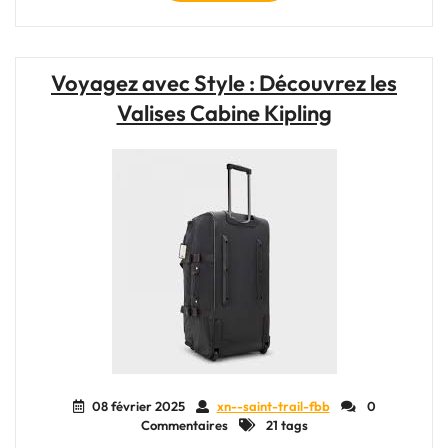
Sac
Week-
End
Personnalisé
Voyagez avec Style : Découvrez les
:
Valises Cabine Kipling
Votre
Compagnon
de
Voyage
Unique"
08 février 2025
xn--saint-trail-fbb
0
Commentaires
21 tags