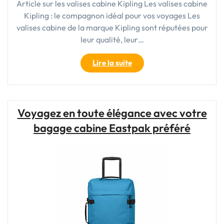
Article sur les valises cabine Kipling Les valises cabine
Kipling : le compagnon idéal pour vos voyages Les
valises cabine de la marque Kipling sont réputées pour
leur qualité, leur…
"Voyagez
Lire la suite
avec
Style
:
Découvrez
Voyagez en toute élégance avec votre
les
bagage cabine Eastpak préféré
Valises
Cabine
Kipling"