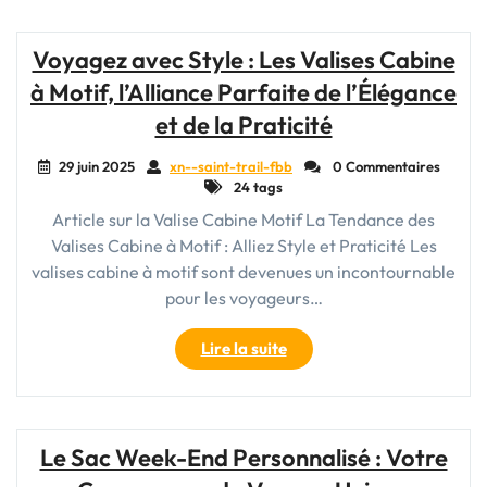
:
Sac
Voyagez avec Style : Les Valises Cabine
de
à Motif, l’Alliance Parfaite de l’Élégance
Voyage
Desigual"
et de la Praticité
29 juin 2025
xn--saint-trail-fbb
0 Commentaires
24 tags
Article sur la Valise Cabine Motif La Tendance des
Valises Cabine à Motif : Alliez Style et Praticité Les
valises cabine à motif sont devenues un incontournable
pour les voyageurs…
"Voyagez
Lire la suite
avec
Style
:
Les
Le Sac Week-End Personnalisé : Votre
Valises