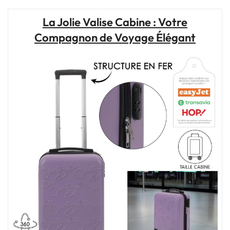
:
Découvrez
La Jolie Valise Cabine : Votre
la
Compagnon de Voyage Élégant
Valise
Cabine
Tendance
Parfaite
pour
Vous"