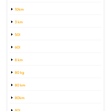
10km
3 km
50l
60l
8 km
80 kg
80 km
80km
80l