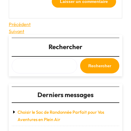
Navigation
Article
Précédent
précédent
Article
Suivant
de
suivant
l’article
Rechercher
Rechercher
Derniers messages
Choisir le Sac de Randonnée Parfait pour Vos
Aventures en Plein Air