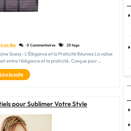
trail-fbb
0 Commentaires
23 tags
bine Guess : L'Élégance et la Praticité Réunies La valise
it entre l'élégance et la praticité. Conçue pour…
"Découvrez
Lire la suite
l’Élégance
de
la
Valise
iels pour Sublimer Votre Style
Cabine
Guess"