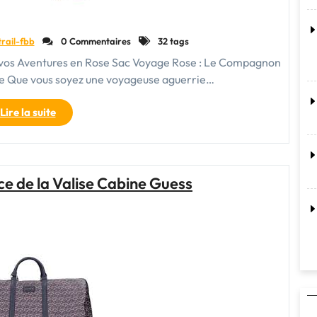
trail-fbb
0 Commentaires
32 tags
 vos Aventures en Rose Sac Voyage Rose : Le Compagnon
se Que vous soyez une voyageuse aguerrie…
"Élégance
Lire la suite
en
Rose
:
Trouvez
e de la Valise Cabine Guess
Votre
Compagnon
de
Voyage
Idéal
avec
un
Sac
Rose"