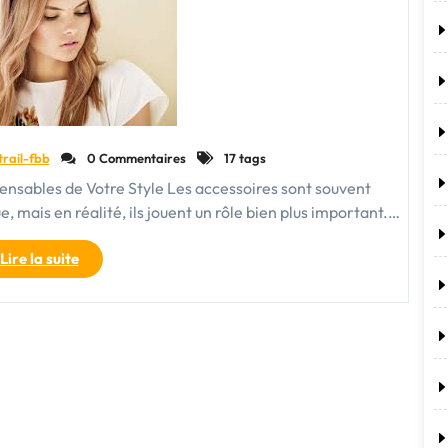
trail-fbb
0 Commentaires
17 tags
nsables de Votre Style Les accessoires sont souvent
 mais en réalité, ils jouent un rôle bien plus important.…
"Les
Lire la suite
Accessoires
Essentiels
pour
Sublimer
Votre
Style"